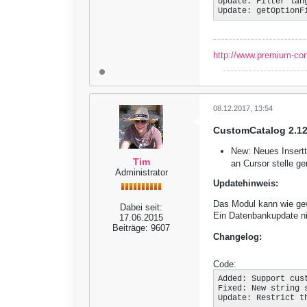
Update: Filter lan
Update: getOptionF
http://www.premium-co
08.12.2017, 13:54
CustomCatalog 2.12
New: Neues Insert
Tim
an Cursor stelle g
Administrator
Updatehinweis:
Das Modul kann wie gewo
Dabei seit:
Ein Datenbankupdate ni
17.06.2015
Beiträge:
9607
Changelog:
Code:
Added: Support cus
Fixed: New string 
Update: Restrict t