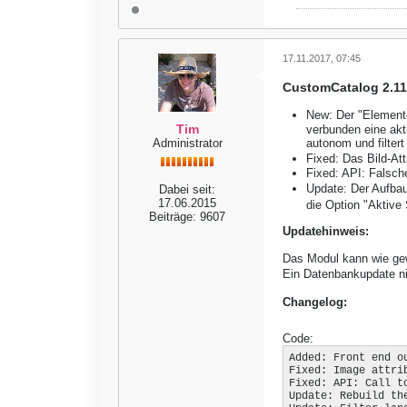
17.11.2017, 07:45
CustomCatalog 2.11
New: Der "Elemente
Tim
verbunden eine akti
Administrator
autonom und filtert
Fixed: Das Bild-Att
Fixed: API: Falsch
Update: Der Aufbau
Dabei seit:
17.06.2015
die Option "Aktive 
Beiträge:
9607
Updatehinweis:
Das Modul kann wie gewo
Ein Datenbankupdate ni
Changelog:
Code:
Added: Front end o
Fixed: Image attri
Fixed: API: Call t
Update: Rebuild th