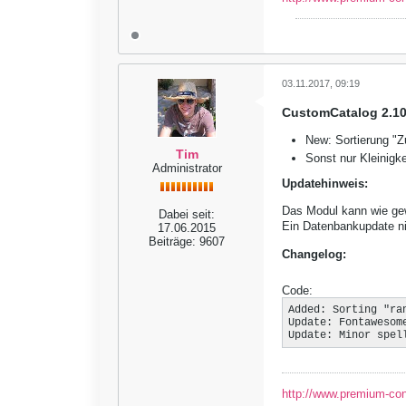
03.11.2017, 09:19
CustomCatalog 2.10
New: Sortierung "Z
Tim
Sonst nur Kleinigk
Administrator
Updatehinweis:
Das Modul kann wie gewo
Dabei seit:
Ein Datenbankupdate ni
17.06.2015
Beiträge:
9607
Changelog:
Code:
Added: Sorting "ra
Update: Fontawesom
Update: Minor spel
http://www.premium-co