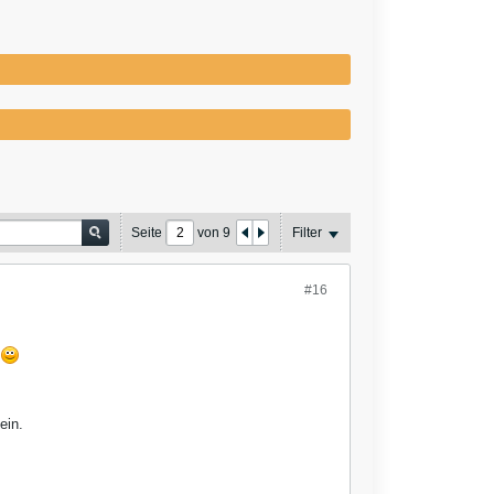
Seite
von
9
Filter
#16
.
ein.