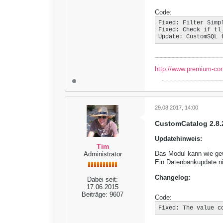
Code:
Fixed: Filter Simp
Fixed: Check if tl
Update: CustomSQL 
http://www.premium-co
29.08.2017, 14:00
CustomCatalog 2.8.
Updatehinweis:
Tim
Das Modul kann wie gewo
Administrator
Ein Datenbankupdate ni
Changelog:
Dabei seit:
17.06.2015
Beiträge:
9607
Code:
Fixed: The value c