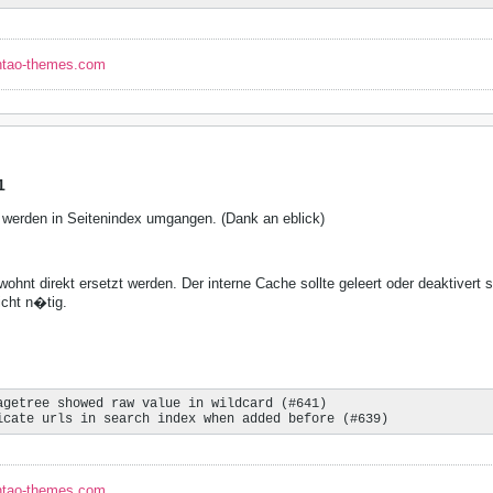
ntao-themes.com
1
werden in Seitenindex umgangen. (Dank an eblick)
hnt direkt ersetzt werden. Der interne Cache sollte geleert oder deaktivert s
cht n�tig.
agetree showed raw value in wildcard (#641)

icate urls in search index when added before (#639)
ntao-themes.com