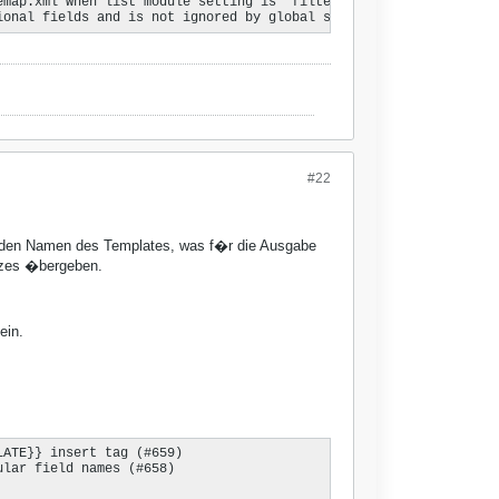
map.xml when list module setting is "filter by active language" 
ional fields and is not ignored by global setting
#22
t den Namen des Templates, was f�r die Ausgabe
atzes �bergeben.
ein.
ATE}} insert tag (#659)

lar field names (#658)
