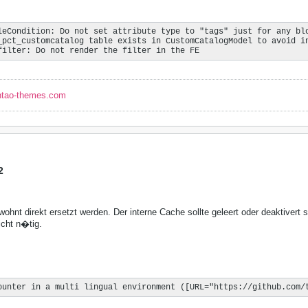
leCondition: Do not set attribute type to "tags" just for any blo
_pct_customcatalog table exists in CustomCatalogModel to avoid in
filter: Do not render the filter in the FE
ntao-themes.com
2
hnt direkt ersetzt werden. Der interne Cache sollte geleert oder deaktivert s
cht n�tig.
ounter in a multi lingual environment ([URL="https://github.com/