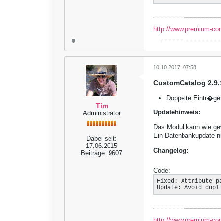
http://www.premium-co
10.10.2017, 07:58
CustomCatalog 2.9.
Doppelte Eintr�ge 
Tim
Updatehinweis:
Administrator
Das Modul kann wie gewo
Ein Datenbankupdate ni
Dabei seit:
17.06.2015
Changelog:
Beiträge:
9607
Code:
Fixed: Attribute p
Update: Avoid dupl
http://www.premium-co