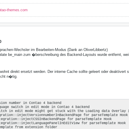
ntao-themes.com
0
prachen-Wechsler im Bearbeiten-Modus (Dank an OliverLibbertz)
ate be_main zum �berschreibung des Backend-Layouts wurde entfernt, weil
hnt direkt ersetzt werden. Der interne Cache sollte geleert oder deaktivert s
cht n�tig.
sion number in Contao 4 backend

guage switch in edit mode in Contao 4 backend

itch in edit mode might get stuck with the Loading data Overlay i
gration::injectVersionnumberInBackendPage for parseTemplate Hook

tegration::injectCSSInBackendPage for parseTemplate Hook

tegration::injectLanguagePanelInEditView for parseTemplate Hook

emplate from extension folder