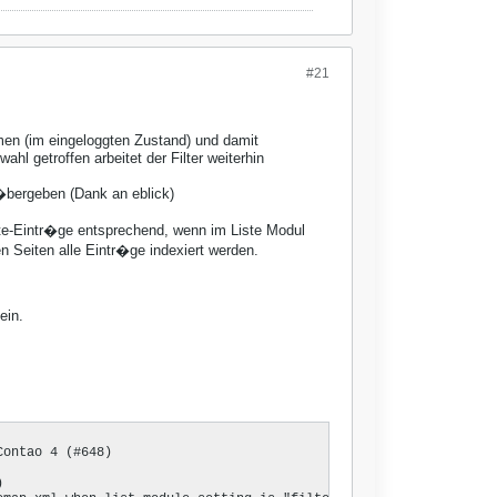
#21
men (im eingeloggten Zustand) und damit
ahl getroffen arbeitet der Filter weiterhin
k �bergeben (Dank an eblick)
iste-Eintr�ge entsprechend, wenn im Liste Modul
en Seiten alle Eintr�ge indexiert werden.
ein.
ontao 4 (#648)


