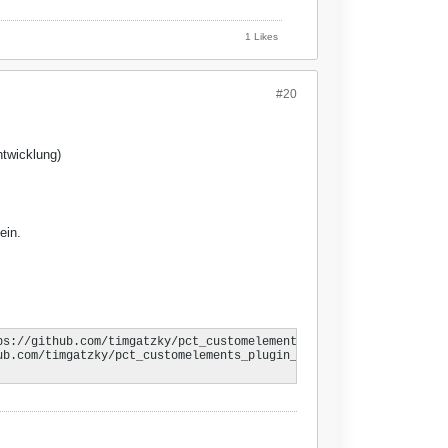
1 Likes
#20
ntwicklung)
ein.
s://github.com/timgatzky/pct_customelements_plugin_customcatalog
b.com/timgatzky/pct_customelements_plugin_customcatalog/issues/6