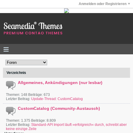
Anmelden oder Registrieren
Verzeichnis
Allgemeines, Ankündigungen (nur lesbar)
Themen: 148 Beiträge: 673
Letzter Beitrag:
Update-Thread: CustomCatalog
CustomCatalog (Community-Austausch)
Themen: 1.375 Beiträge: 8.809
Letzter Beitrag:
Standard-API Import läuft »erfolgreich« durch, schreibt aber
keine einzige Zeile