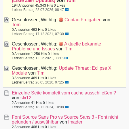
(Liste aller Updates)
von
Tom
194 Antworten
45.343 Hits
0 Likes
Letzter Beitrag
28.07.2026, 08:47
Geschlossen, Wichtig:
Contao Freigaben
von
Tom
0 Antworten
493 Hits
0 Likes
Letzter Beitrag
17.12.2021, 07:30
Geschlossen, Wichtig:
Aktuelle bekannte
Probleme und Issues
von
Tim
0 Antworten
1.256 Hits
0 Likes
Letzter Beitrag
11.12.2021, 08:15
Geschlossen, Wichtig:
Update Thread: Eclipse X
Module
von
Tim
3 Antworten
469 Hits
0 Likes
Letzter Beitrag
26.05.2020, 07:25
Einzelne Seite komplett vom cache ausschließen ?
von
sfx12
2 Antworten
41 Hits
0 Likes
Letzter Beitrag
18.12.2024, 10:08
Font Source Sans Pro vs Source Sans 3 - Font nicht
gefunden / auswählbar
von
lmader
2 Antworten
408 Hits
0 Likes