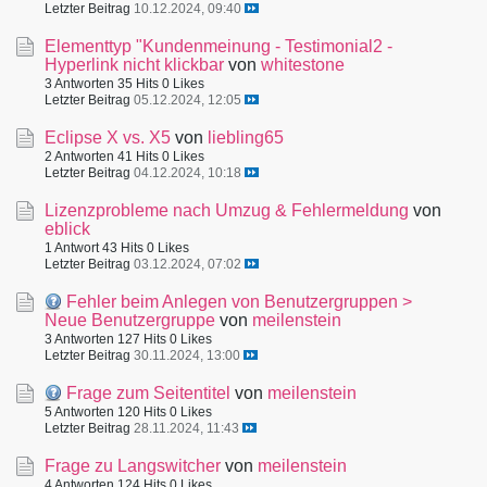
Letzter Beitrag
10.12.2024, 09:40
Elementtyp "Kundenmeinung - Testimonial2 -
Hyperlink nicht klickbar
von
whitestone
3 Antworten
35 Hits
0 Likes
Letzter Beitrag
05.12.2024, 12:05
Eclipse X vs. X5
von
liebling65
2 Antworten
41 Hits
0 Likes
Letzter Beitrag
04.12.2024, 10:18
Lizenzprobleme nach Umzug & Fehlermeldung
von
eblick
1 Antwort
43 Hits
0 Likes
Letzter Beitrag
03.12.2024, 07:02
Fehler beim Anlegen von Benutzergruppen >
Neue Benutzergruppe
von
meilenstein
3 Antworten
127 Hits
0 Likes
Letzter Beitrag
30.11.2024, 13:00
Frage zum Seitentitel
von
meilenstein
5 Antworten
120 Hits
0 Likes
Letzter Beitrag
28.11.2024, 11:43
Frage zu Langswitcher
von
meilenstein
4 Antworten
124 Hits
0 Likes