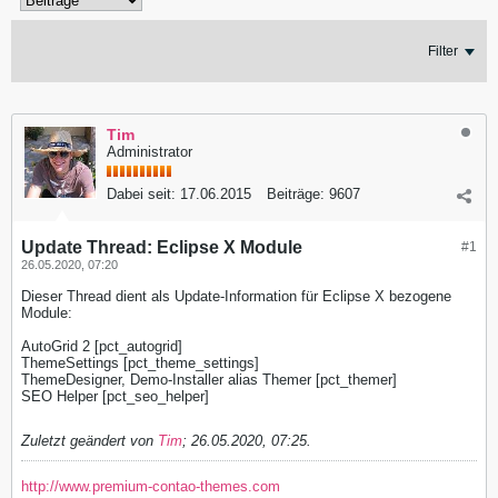
Filter
Tim
Administrator
Dabei seit:
17.06.2015
Beiträge:
9607
Update Thread: Eclipse X Module
#1
26.05.2020, 07:20
Dieser Thread dient als Update-Information für Eclipse X bezogene
Module:
AutoGrid 2 [pct_autogrid]
ThemeSettings [pct_theme_settings]
ThemeDesigner, Demo-Installer alias Themer [pct_themer]
SEO Helper [pct_seo_helper]
Zuletzt geändert von
Tim
;
26.05.2020, 07:25
.
http://www.premium-contao-themes.com