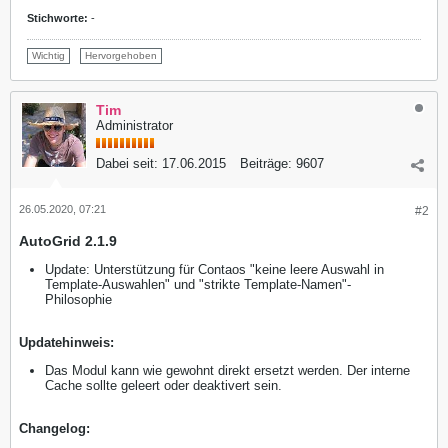
Stichworte:
-
Wichtig
Hervorgehoben
Tim
Administrator
Dabei seit:
17.06.2015
Beiträge:
9607
26.05.2020, 07:21
#2
AutoGrid 2.1.9
Update: Unterstützung für Contaos "keine leere Auswahl in
Template-Auswahlen" und "strikte Template-Namen"-
Philosophie
Updatehinweis:
Das Modul kann wie gewohnt direkt ersetzt werden. Der interne
Cache sollte geleert oder deaktivert sein.
Changelog: