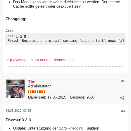
Das Modul kann wie gewohnt direkt ersetzt werden. Der interne
Cache sollte geleert oder deaktivert sein.
Changelog:
Code:
### 1.2.5

Fixed: Restrict the manual sorting feature to tl_news (#73)
http://www.premium-contao-themes.com
Tim
Administrator
Dabei seit:
17.06.2015
Beiträge:
9607
26.05.2020, 07:25
#4
Themer 3.3.3
Update: Unterstützung der Scroll-Padding Funktion