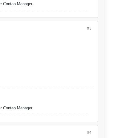
er Contao Manager.
#3
er Contao Manager.
#4