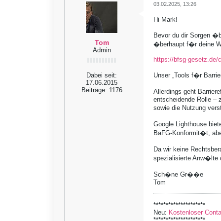
03.02.2025, 13:26
Hi Mark!
Bevor du dir Sorgen �
Tom
�berhaupt f�r deine We
Admin
https://bfsg-gesetz.de/
Dabei seit:
Unser „Tools f�r Barrie
17.06.2015
Beiträge:
1176
Allerdings geht Barrie
entscheidende Rolle – z
sowie die Nutzung vers
Google Lighthouse biete
BaFG-Konformit�t, aber
Da wir keine Rechtsbera
spezialisierte Anw�lte
Sch�ne Gr��e
Tom
*********************
Neu:
Kostenloser Contao
*********************