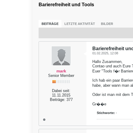
Barierefreiheit und Tools
BEITRÄGE
LETZTE AKTIVITÄT
BILDER
Barierefreiheit un
01.02.2025, 12:08
Hallo Zusammen,
Contao und auch Eure T
mark
Euer "Tools f�r Barrie
Senior Member
Ich hab ein paar Barri
habe, aber wann man 
Dabei seit:
Oder ist man mit dem T
11.11.2015
Beiträge:
377
Gr��e
Stichworte:
-