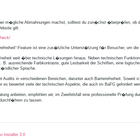
ber m�gliche Abmahnungen machst, solltest du zun�chst �berpr�fen, ob da
bsite gilt:
check/
refreiheit“-Feature ist eine zus�tzliche Unterst�tzung f�r Besucher, um die 
refreiheit weit �ber technische L�sungen hinaus. Neben technischen Funktion
. B. ausreichende Farbkontraste, gute Lesbarkeit der Schriften, eine logische
t�ndlicher Sprache.
t Audits in verschiedenen Bereichen, darunter auch Barrierefreiheit. Soweit ich
 es bewertet viele der technischen Aspekte, die auch im BaFG gefordert we
tung anbieten, empfehlen wir, im Zweifelsfall eine professionelle Pr�fung durc
 durchf�hren zu lassen.
 Installer 3.0