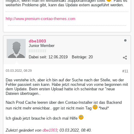
möglich, wenn man im Minutentakt Supportanfragen stellt
. Falls es
weiterhin Probleme gibt, kann das Update extern ausgeführt werden.
http://www.premium-contao-themes.com
dbe1003
Junior Member
Dabei seit:
12.06.2019
Beiträge:
20
03.03.2022, 08:29
#11
Das verstehe ich, aber ich bin auf der Suche nach der Stelle, wo der
Fehler passiert sein kann. Habe jetzt nochmal von vorne begonnen mit
dem Update. Beim ersten Upload hatte ich scheinbar nur "neue
Dateien übertragen..
Nach Prod Cache leeren über den Contao-Installer ist das Backend
nun nicht mehr erreichbar.. ggrr ist nicht mein Tag
*heul*
Ich glaub jetzt brauche ich doch mal Hilfe
Zuletzt geändert von
dbe1003
;
03.03.2022, 08:40
.