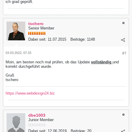
ich grad geprüft.
tschero
Senior Member
Dabei seit:
11.07.2015
Beiträge:
1148
03.03.2022, 07:33
#7
Moin, am besten noch mal prüfen, ob das Update
vollständig
und
korrekt durchgeführt wurde.
Gruß
tschero
https://www.webdesign24.biz
dbe1003
Junior Member
Dabei seit:
12.06.2019
Beiträge:
20