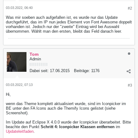
03.03.2022, 06:40
#2
Was mir soeben auch aufgefallen ist, es wurde nur das Update
durchgeführt, das im IP nun jedes Element von Font Awesome doppelt
vorhanden ist. Jedoch nur der "zweite" Eintrag wird bei Auswahl
übernommen. Wählt man den ersten, bleibt das Feld danach leer.
Tom
Admin
Dabei seit:
17.06.2015
Beiträge:
1176
03.03.2022, 07:13
#3
Hi,
wenn das Theme komplett aktualisiert wurde, sind im Iconpicker im
BE unter den FA Icons auch die Themify Icons gelistet (siehe
Screenshot).
Im Update auf Eclipse X 4.0.0 wurde der Iconpicker überarbeitet. Bitte
beachte den Punkt
Schritt 4: Iconpicker Klassen entfernen
im
Updateleitfaden
.