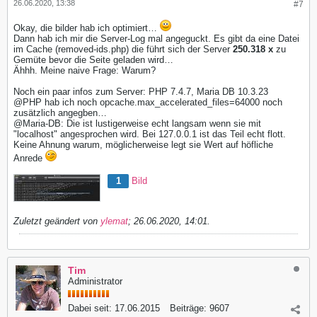
26.06.2020, 13:38
#7
Okay, die bilder hab ich optimiert…
Dann hab ich mir die Server-Log mal angeguckt. Es gibt da eine Datei
im Cache (removed-ids.php) die führt sich der Server
250.318 x
zu
Gemüte bevor die Seite geladen wird…
Ähhh. Meine naive Frage: Warum?
Noch ein paar infos zum Server: PHP 7.4.7, Maria DB 10.3.23
@PHP hab ich noch opcache.max_accelerated_files=64000 noch
zusätzlich angegben…
@Maria-DB: Die ist lustigerweise echt langsam wenn sie mit
"localhost" angesprochen wird. Bei 127.0.0.1 ist das Teil echt flott.
Keine Ahnung warum, möglicherweise legt sie Wert auf höfliche
Anrede
1
Bild
Zuletzt geändert von
ylemat
;
26.06.2020, 14:01
.
Tim
Administrator
Dabei seit:
17.06.2015
Beiträge:
9607