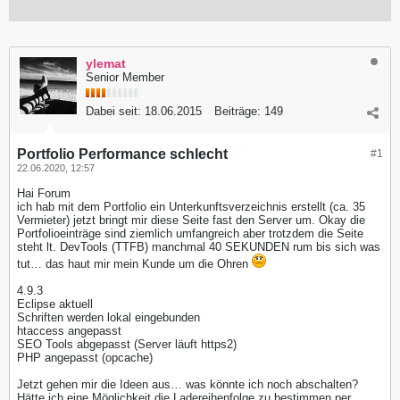
ylemat
Senior Member
Dabei seit:
18.06.2015
Beiträge:
149
Portfolio Performance schlecht
#1
22.06.2020, 12:57
Hai Forum
ich hab mit dem Portfolio ein Unterkunftsverzeichnis erstellt (ca. 35
Vermieter) jetzt bringt mir diese Seite fast den Server um. Okay die
Portfolioeinträge sind ziemlich umfangreich aber trotzdem die Seite
steht lt. DevTools (TTFB) manchmal 40 SEKUNDEN rum bis sich was
tut… das haut mir mein Kunde um die Ohren
4.9.3
Eclipse aktuell
Schriften werden lokal eingebunden
htaccess angepasst
SEO Tools abgepasst (Server läuft https2)
PHP angepasst (opcache)
Jetzt gehen mir die Ideen aus… was könnte ich noch abschalten?
Hätte ich eine Möglichkeit die Ladereihenfolge zu bestimmen per