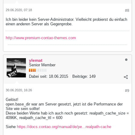
29.06.2020, 07:18
#8
Ich bin leider kein Server-Administrator. Vielleicht probierst du einfach
einen anderen Server als Gegenprobe.
http://www.premium-contao-themes.com
ylemat
Senior Member
Dabei seit:
18.06.2015
Beiträge:
149
30.06.2020, 16:26
#9
Gelöst!
open.base_dir war am Server gesetzt, jetzt ist die Performance der
Site wie sein sollte!
Diese beiden Werte hab ich auch noch gesetzt: realpath_cache_size =
4096K, realpath_cache_ttl = 600
Siehe
https://docs.contao.org/manual/de/pe...realpath-cache