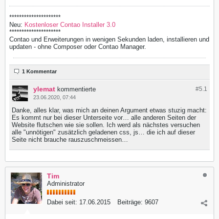
*********************
Neu:
Kostenloser Contao Installer 3.0
*********************
Contao und Erweiterungen in wenigen Sekunden laden, installieren und
updaten - ohne Composer oder Contao Manager.
1 Kommentar
ylemat
kommentierte
#5.
1
23.06.2020, 07:44
Danke, alles klar, was mich an deinen Argument etwas stuzig macht:
Es kommt nur bei dieser Unterseite vor… alle anderen Seiten der
Website flutschen wie sie sollen. Ich werd als nächstes versuchen
alle "unnötigen" zusätzlich geladenen css, js… die ich auf dieser
Seite nicht brauche rauszuschmeissen…
Tim
Administrator
Dabei seit:
17.06.2015
Beiträge:
9607