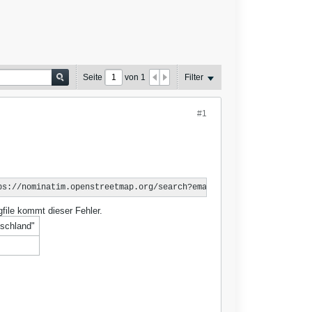
Seite
von
1
Filter
#1
ps://nominatim.openstreetmap.org/search?email=email@email.de';
file kommt dieser Fehler.
tschland"