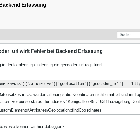
i Backend Erfassung
der_url wirft Fehler bei Backend Erfassung
in der localconfig / initconfig die geocoder_url registriert.
OMELEMENTS']['ATTRIBUTES']['geolocation']['geocoder_url'] = 'htt
tensatzes in CC werden allerdings die Koordinaten nicht ermittelt und im Log
ation: Response status: for address "Königsallee 45,71638,Ludwigsburg,Deu
stomElements\Attributes\Geolocation::findCoo rdinates
bzw. wie können wir hier debuggen?