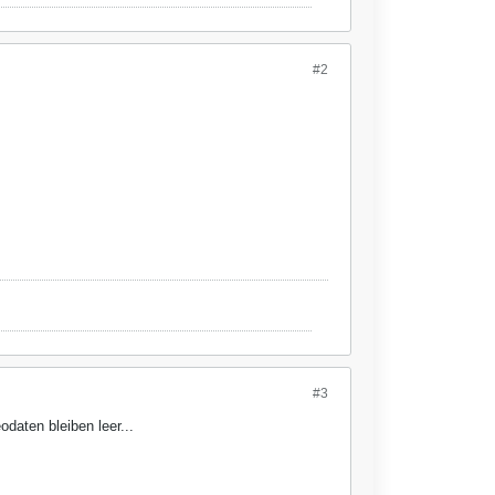
#2
#3
daten bleiben leer...