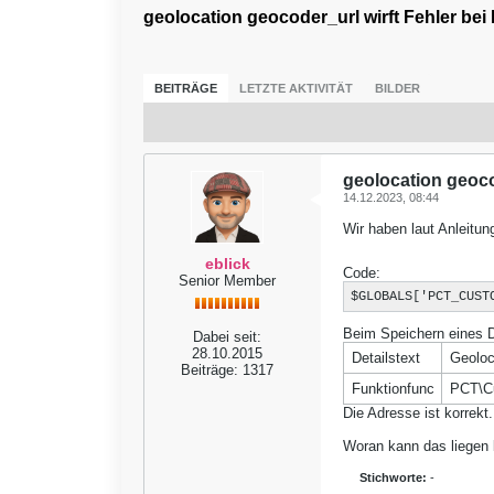
geolocation geocoder_url wirft Fehler be
BEITRÄGE
LETZTE AKTIVITÄT
BILDER
geolocation geoco
14.12.2023, 08:44
Wir haben laut Anleitung 
eblick
Code:
Senior Member
$GLOBALS['PCT_CUST
Beim Speichern eines Da
Dabei seit:
28.10.2015
Detailstext
Geoloc
Beiträge:
1317
Funktionfunc
PCT\Cu
Die Adresse ist korrekt.
Woran kann das liegen 
Stichworte:
-