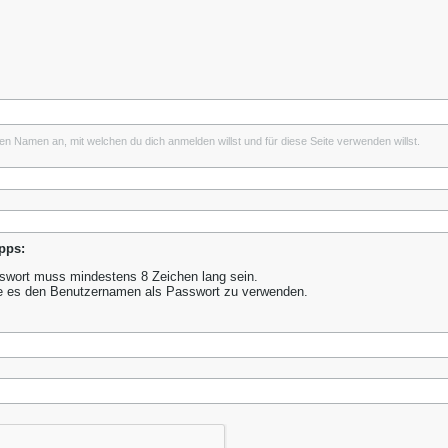
inen Namen an, mit welchen du dich anmelden willst und für diese Seite verwenden willst.
pps:
wort muss mindestens 8 Zeichen lang sein.
e es den Benutzernamen als Passwort zu verwenden.