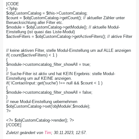
[CODE
<?php
$objCustomCatalog = $this->CustomCatalog;
$count = $objCustomCatalog->getCount(); // aktueller Zähler unter
Beruecksichtung aller Filter etc.
$module = $objCustomCatalog->getModule(); // aktuelle Modul-
Einstellung (ist quasi das Liste-Modul)
$activeFilters = $objCustomCatalog->getActiveFilters(); // aktive Filter
// keine aktiven Filter, stelle Modul-Einstellung um auf ALLE anzeigen
if( count($activeFilters) < 1 )
{
$module->customcatalog_filter_showAll = true;
}
// Suche-Filter ist aktiv und hat KEIN Ergebnis: stelle Modul-
Einstellung um auf KEINE anzeigen.
if( \Contao\Input::get('suche') !== null && $count < 1 )
{
$module->customcatalog_filter_showAll = false;
}
// neue Modul-Einstellung uebernehmen
$objCustomCatalog->set('objModule',$module);
?>
<?= $objCustomCatalog->render(); ?>
[/CODE]
Zuletzt geändert von
Tim
;
30.11.2023, 12:57
.