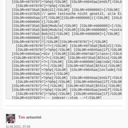
  [COLOR=#878787]<?php[/COLOR] [COLOR=#0045aa]endif[/COLOR];
    [COLOR=#878787]<?php[/COLOR]

  [COLOR=#8735a5]$objCC[/COLOR] [COLOR=#000000]=[/COLOR] [CO
  [COLOR=#197020]// wenn textsuche nicht gesetzt, alle Eintr
  [COLOR=#0045aa]if[/COLOR][COLOR=#000000]([/COLOR] [COLOR=#
  [COLOR=#000000]{[/COLOR]

  [COLOR=#8735a5]$objModule[/COLOR] [COLOR=#000000]=[/COLOR]
  [COLOR=#8735a5]$objModule[/COLOR][COLOR=#000000]->customca
  [COLOR=#8735a5]$objCC[/COLOR] [COLOR=#000000]=[/COLOR] Cus
  [COLOR=#000000]}[/COLOR]

  [COLOR=#878787]?[/COLOR][COLOR=#878787]>[/COLOR]

    [COLOR=#878787]<?=[/COLOR] [COLOR=#8735a5]$objCC[/COLOR]
    [COLOR=#878787]<?php[/COLOR] [COLOR=#0045aa]if[/COLOR] [
  [COLOR=#0045aa]<div [/COLOR][COLOR=#007ab7]class=[/COLOR][
  <[COLOR=#878787]<?=[/COLOR] [COLOR=#8735a5]$this[/COLOR][C
  [COLOR=#878787]<?=[/COLOR] [COLOR=#400080]implode[/COLOR](
  [COLOR=#878787]<?=[/COLOR] [COLOR=#8735a5]$this[/COLOR][CO
  [COLOR=#878787]<?php[/COLOR] [COLOR=#0045aa]include[/COLOR
  [COLOR=#0045aa]</div>[/COLOR]

  [COLOR=#878787]<?php[/COLOR] [COLOR=#0045aa]endif[/COLOR];
    [COLOR=#878787]<?php[/COLOR] [COLOR=#0045aa]if[/COLOR][C
  [COLOR=#878787]<?=[/COLOR] [COLOR=#8735a5]$this[/COLOR][CO
  [COLOR=#878787]<?php[/COLOR] [COLOR=#0045aa]endif[/COLOR];
    [COLOR=#878787]<?php[/COLOR] [COLOR=#0045aa]if[/COLOR][C
  [COLOR=#197020]<!-- indexer::stop -->[/COLOR]

  [COLOR=#0045aa]<p [/COLOR][COLOR=#007ab7]class=[/COLOR][CO
  [COLOR=#197020]<!-- indexer::continue -->[/COLOR]

  [COLOR=#878787]<?php[/COLOR] [COLOR=#0045aa]endif[/COLOR];
    [COLOR=#0045aa]</div>[/COLOR]

Tim
antwortet
 [/SIZE][/FONT][/COLOR]
11.06.2021, 07:08