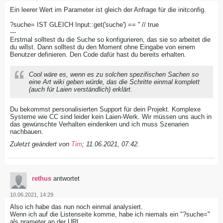
Ein leerer Wert im Parameter ist gleich der Anfrage für die initconfig.
?suche= IST GLEICH Input::get('suche') == '' // true
---
Erstmal solltest du die Suche so konfigurieren, das sie so arbeitet die
du willst. Dann solltest du den Moment ohne Eingabe von einem
Benutzer definieren. Den Code dafür hast du bereits erhalten.
Cool wäre es, wenn es zu solchen spezifischen Sachen so
eine Art wiki geben würde, das die Schritte einmal komplett
(auch für Laien verständlich) erklärt.
Du bekommst personalisierten Support für dein Projekt. Komplexe
Systeme wie CC sind leider kein Laien-Werk. Wir müssen uns auch in
das gewünschte Verhalten eindenken und ich muss Szenarien
nachbauen.
Zuletzt geändert von
Tim
;
11.06.2021, 07:42
.
rethus
antwortet
10.06.2021, 14:29
Also ich habe das nun noch einmal analysiert.
Wenn ich auf die Listenseite komme, habe ich niemals ein "?suche="
als prameter an der URL.