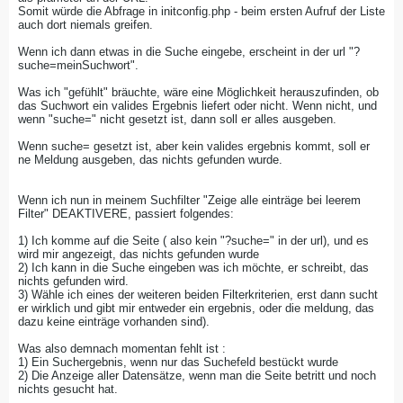
Somit würde die Abfrage in initconfig.php - beim ersten Aufruf der Liste
auch dort niemals greifen.
Wenn ich dann etwas in die Suche eingebe, erscheint in der url "?
suche=meinSuchwort".
Was ich "gefühlt" bräuchte, wäre eine Möglichkeit herauszufinden, ob
das Suchwort ein valides Ergebnis liefert oder nicht. Wenn nicht, und
wenn "suche=" nicht gesetzt ist, dann soll er alles ausgeben.
Wenn suche= gesetzt ist, aber kein valides ergebnis kommt, soll er
ne Meldung ausgeben, das nichts gefunden wurde.
Wenn ich nun in meinem Suchfilter "Zeige alle einträge bei leerem
Filter" DEAKTIVERE, passiert folgendes:
1) Ich komme auf die Seite ( also kein "?suche=" in der url), und es
wird mir angezeigt, das nichts gefunden wurde
2) Ich kann in die Suche eingeben was ich möchte, er schreibt, das
nichts gefunden wird.
3) Wähle ich eines der weiteren beiden Filterkriterien, erst dann sucht
er wirklich und gibt mir entweder ein ergebnis, oder die meldung, das
dazu keine einträge vorhanden sind).
Was also demnach momentan fehlt ist :
1) Ein Suchergebnis, wenn nur das Suchefeld bestückt wurde
2) Die Anzeige aller Datensätze, wenn man die Seite betritt und noch
nichts gesucht hat.