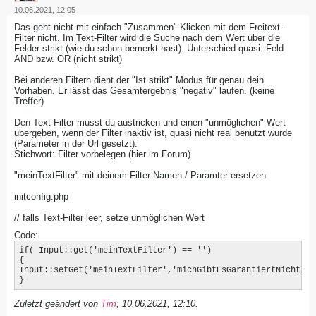
10.06.2021, 12:05
Das geht nicht mit einfach "Zusammen"-Klicken mit dem Freitext-
Filter nicht. Im Text-Filter wird die Suche nach dem Wert über die
Felder strikt (wie du schon bemerkt hast). Unterschied quasi: Feld
AND bzw. OR (nicht strikt)
Bei anderen Filtern dient der "Ist strikt" Modus für genau dein
Vorhaben. Er lässt das Gesamtergebnis "negativ" laufen. (keine
Treffer)
Den Text-Filter musst du austricken und einen "unmöglichen" Wert
übergeben, wenn der Filter inaktiv ist, quasi nicht real benutzt wurde
(Parameter in der Url gesetzt).
Stichwort: Filter vorbelegen (hier im Forum)
"meinTextFilter" mit deinem Filter-Namen / Paramter ersetzen
initconfig.php
// falls Text-Filter leer, setze unmöglichen Wert
Code:
if( Input::get('meinTextFilter') == '')

{

Input::setGet('meinTextFilter','michGibtEsGarantiertNicht');

}
Zuletzt geändert von
Tim
;
10.06.2021, 12:10
.