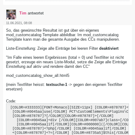
Tim
antwortet
11.06.2021, 08:08
So, das gewünschte Resultat ist gut über ein eigenes
mod_customcatalog Template abbildbar. Im mod_customcatalog
Template kann man die gesamte Ausgabe des CCs manipulieren.
Liste-Einstellung: Zeige alle Einträge bei leeren Filter
deaktiviert
"Im Falle eines leeren Ergebnisses (total = 0) und Textfilter ist nicht
gesetzt, erzeuge ein neues Liste-Modul, setze die Zeige alle Einträge
Einstellung auf aktiv und rendere damit den CC"
mod_customcatalog_show_all.html5
(mein Textfilter heisst:
textsuche-1
-> gegen den eigenen Textfilter
ersetzen)
Code:
 [COLOR=#333333][FONT=Monaco][SIZE=11px] [COLOR=#878787]<?php
  [COLOR=#0045aa]use[/COLOR] PCT\CustomElements\Plugins\Cust
  [COLOR=#878787]?[/COLOR][COLOR=#878787]>[/COLOR]

    [COLOR=#0045aa]<div [/COLOR][COLOR=#007ab7]class=[/COLOR
    [COLOR=#0045aa]if[/COLOR][COLOR=#000000]([/COLOR][COLOR=
  [COLOR=#878787]<?php[/COLOR] [COLOR=#0045aa]if[/COLOR] [CO
  <[COLOR=#878787]<?=[/COLOR] [COLOR=#8735a5]$this[/COLOR][C