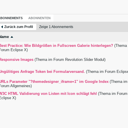
ABONNEMENTS
ABONNENTEN
Zurück zum Profil
Zeige
1
Abonnements
Name
Best Practice: Wie Bildgrößen in Fullscreen Galerie hinterlegen?
(Thema
Forum
Eclipse X
)
Responsive Images
(Thema im Forum
Revolution Slider Modul
)
Ungülitiges Anfrage Token bei Formularversand.
(Thema im Forum
Eclips
URLs Parameter "?themedesigner_iframe=1" im Google Index
(Thema im
Forum
Allgemeines
)
W3C HTML Validierung von Listen mit Icon schlägt fehl
(Thema im Forum
Eclipse X
)