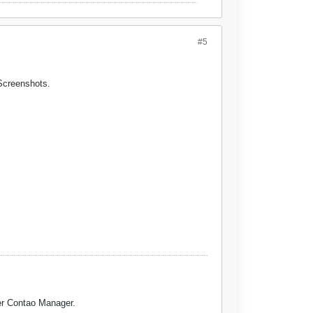
#5
 Screenshots.
er Contao Manager.