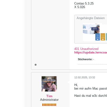
Contao 5.3.25
X 5.026
Angehängte Dateien
401 Unauthorized
https://update.lernco
Stichworte:
-
12.02.2025, 13:32
Hi,
bei mir aufm Mac passt
Hast du mal w3c durchla
Tim
Administrator