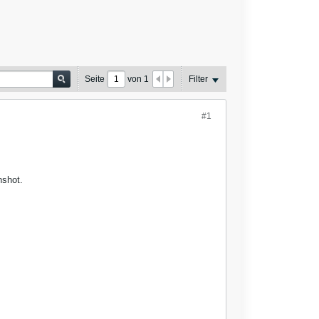
Seite
von
1
Filter
#1
nshot.