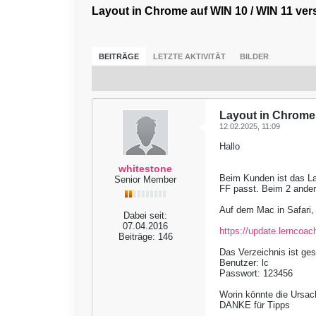
Layout in Chrome auf WIN 10 / WIN 11 ve
BEITRÄGE
LETZTE AKTIVITÄT
BILDER
Layout in Chrome
12.02.2025, 11:09
Hallo
whitestone
Beim Kunden ist das La
Senior Member
FF passt. Beim 2 ander
Auf dem Mac in Safari,
Dabei seit:
07.04.2016
https://update.lerncoac
Beiträge:
146
Das Verzeichnis ist ges
Benutzer: lc
Passwort: 123456
Worin könnte die Ursac
DANKE für Tipps