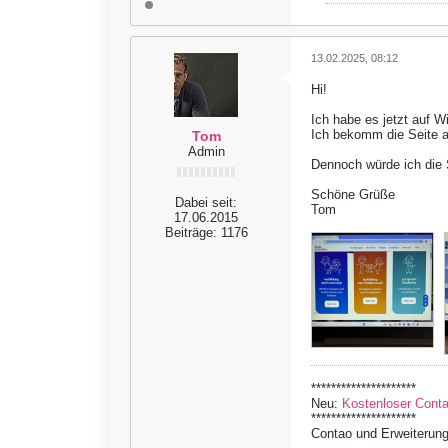
13.02.2025, 08:12
Hi!
Ich habe es jetzt auf W
Ich bekomm die Seite a
Tom
Admin
Dennoch würde ich die S
Schöne Grüße
Dabei seit:
Tom
17.06.2015
Beiträge:
1176
*********************
Neu:
Kostenloser Contao
*********************
Contao und Erweiterung