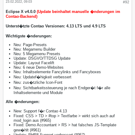
23.02.2022, 09:03
#92
Eclipse X v4.0.0
(Update beinhaltet manuelle �nderungen im
Contao-Backend)
Unterst�tzte Contao Versionen: 4.13 LTS und 4.9 LTS
Wichtigste �nderungen:
Neu: Page-Presets
Neu: Megamenu Builder
Neu: 5 Megamenu Presets
Update: DSGVO/TTDSG Update
Update: Layout Facelift
Neu: 6 neue Demo-Websites
Neu: Inhaltselemente Fancylinks und Fancyboxes
Neu: Updatef�higkeit verbessert
Neu: zus�tzliche Icon-Font
Neu: Sichtbarkeitssteuerung je nach Endger�t f�r alle
Inhaltselemente und Module
Alle �nderungen:
New: Support f�r Contao 4.13
Fixed: CSS > TD > #top > Textfarbe > wirkt sich auch auf
mod_login aus (#965)
Fixed: Demo Accountant > RS > hat falsches JS-Template
gew�hlt (#961)
Update: PHP8 Support verbessert (#957)