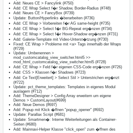
Add: Neues CE > Fancylink (#750)
Add: CE Wrap Select f�r Shadow, Border-Radius (#748)
Add: Neues CE > FancyBox (#739)
Update: Button/Hyperlinks �berarbeiten (#736)
Add: CE Wrap > Vorbereiten f�r AG same-height (#735)
Add: CE Wrap > Select f�r BG-Repeat erg�nzen (#734)
Add: CE Wrap > Select f�r Hover-Shadow erg�nzen (#731)
Add: Galerie-Template mit Video-Unterst�tzung (#730)
Fixed: CE Wrap > Probleme mit <a> Tags innerhalb der Wraps
(#729)
Update: Umbenennen >
mod_customcatalog_view_switcher.html5 >>
mod_html_customcatalog_view_switcher.html5 (#728)
Add: CE Wrap > Feld f�r eigenen CSS-Code erg�nzen (#726)
Add: CSS > Klassen f�r Shadows (#723)
Add: Ce Text[Erweitert] > Select Stil > Unterstrichen erg�nzt
(#722)
Update: pct_theme_templates: Templates in eigenes Modul
auslagern (#712)
Add: ThemeDesigner > Config Array erweitern um eigene
Demos > CustomLayout(#699)
Add: Neue Demos (#697)
Add: Popup mit Klick �ffnen "popup_opener" (#692)
Update: Parallax Script (#681)
Update: Smartmen�: Interne Weiterleitungen als Container-
Seiten (#680)
Add: Mainnavi-Helper Klasse "click_open" zum �ffnen des