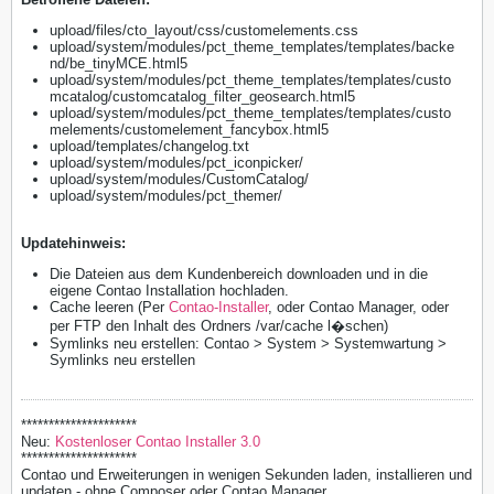
upload/files/cto_layout/css/customelements.css
upload/system/modules/pct_theme_templates/templates/backe
nd/be_tinyMCE.html5
upload/system/modules/pct_theme_templates/templates/custo
mcatalog/customcatalog_filter_geosearch.html5
upload/system/modules/pct_theme_templates/templates/custo
melements/customelement_fancybox.html5
upload/templates/changelog.txt
upload/system/modules/pct_iconpicker/
upload/system/modules/CustomCatalog/
upload/system/modules/pct_themer/
Updatehinweis:
Die Dateien aus dem Kundenbereich downloaden und in die
eigene Contao Installation hochladen.
Cache leeren (Per
Contao-Installer
, oder Contao Manager, oder
per FTP den Inhalt des Ordners /var/cache l�schen)
Symlinks neu erstellen: Contao > System > Systemwartung >
Symlinks neu erstellen
*********************
Neu:
Kostenloser Contao Installer 3.0
*********************
Contao und Erweiterungen in wenigen Sekunden laden, installieren und
updaten - ohne Composer oder Contao Manager.