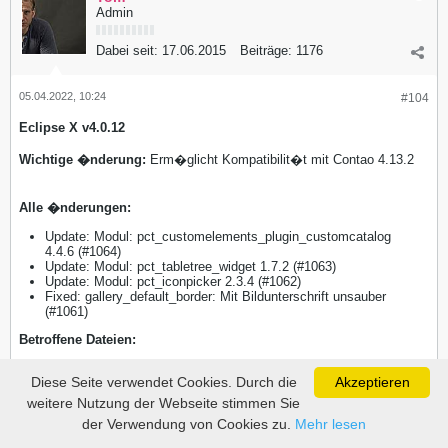
Admin
Dabei seit:
17.06.2015
Beiträge:
1176
05.04.2022, 10:24
#104
Eclipse X v4.0.12
Wichtige �nderung:
Erm�glicht Kompatibilit�t mit Contao 4.13.2
Alle �nderungen:
Update: Modul: pct_customelements_plugin_customcatalog
4.4.6 (#1064)
Update: Modul: pct_tabletree_widget 1.7.2 (#1063)
Update: Modul: pct_iconpicker 2.3.4 (#1062)
Fixed: gallery_default_border: Mit Bildunterschrift unsauber
(#1061)
​Betroffene Dateien:
upload/templates/changelog.txt
Diese Seite verwendet Cookies. Durch die
Akzeptieren
upload/system/modules/pct_customelements_plugin_customca
talog/
weitere Nutzung der Webseite stimmen Sie
upload/system/modules/pct_tabletree_widget/
der Verwendung von Cookies zu.
Mehr lesen
upload/system/modules/pct_iconpicker/
upload/files/cto_layout/css/framework.css