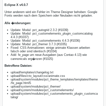
Eclipse X v4.0.7
Unter anderem wird ein Fehler im Theme Designer behoben: Google
Fonts werden nach dem Speichern oder Neuladen nicht geladen.
Alle �nderungen:
Update: Modul: pct_autogrid 2.3.2 (#1039)
Update: Modul: pct_customelements_plugin_customcatalog
4.4.3 (#1037)
Update: Modul: pct_customelements 4.4.3 (#1036)
Update: Modul: pct_themer 3.7.3 (#1035)
Fixed: CSS Animationen: einige animate Klassen arbeiten
falsch oder sind identisch (#1034)
Add: fe_page um neue Ausgaben (aus Contao 4.13) wie
cannonicals erg�nzen (#1025)
​Betroffene Dateien:
upload/templates/changelog.txt
upload/files/cto_layout/css/animate.css
upload/system/modules/pct_theme_templates/templates/theme
/fe_page.html5
upload/system/modules/pct_themer/
upload/system/modules/pct_customelements/
upload/system/modules/pct_customelements_plugin_customca
talog/