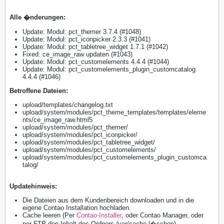
Alle �nderungen:
Update: Modul: pct_themer 3.7.4 (#1048)
Update: Modul: pct_iconpicker 2.3.3 (#1041)
Update: Modul: pct_tabletree_widget 1.7.1 (#1042)
Fixed: ce_image_raw updaten (#1043)
Update: Modul: pct_customelements 4.4.4 (#1044)
Update: Modul: pct_customelements_plugin_customcatalog
4.4.4 (#1046)
​Betroffene Dateien:
upload/templates/changelog.txt
upload/system/modules/pct_theme_templates/templates/eleme
nts/ce_image_raw.html5
upload/system/modules/pct_themer/
upload/system/modules/pct_iconpicker/
upload/system/modules/pct_tabletree_widget/
upload/system/modules/pct_customelements/
upload/system/modules/pct_customelements_plugin_customca
talog/
Updatehinweis:
Die Dateien aus dem Kundenbereich downloaden und in die
eigene Contao Installation hochladen.
Cache leeren (Per
Contao-Installer
, oder Contao Manager, oder
per FTP den Inhalt des Ordners /var/cache l�schen)