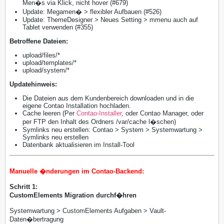
Men�s via Klick, nicht hover (#679)
Update: Megamen� > flexibler Aufbauen (#526)
Update: ThemeDesigner > Neues Setting > mmenu auch auf
Tablet verwenden (#355)
​Betroffene Dateien:
upload/files/*
upload/templates/*
upload/system/*
Updatehinweis:
Die Dateien aus dem Kundenbereich downloaden und in die
eigene Contao Installation hochladen.
Cache leeren (Per
Contao-Installer
, oder Contao Manager, oder
per FTP den Inhalt des Ordners /var/cache l�schen)
Symlinks neu erstellen: Contao > System > Systemwartung >
Symlinks neu erstellen
Datenbank aktualisieren im Install-Tool
Manuelle �nderungen im Contao-Backend:
Schritt 1:
CustomElements Migration durchf�hren
Systemwartung > CustomElements Aufgaben > Vault-
Daten�bertragung