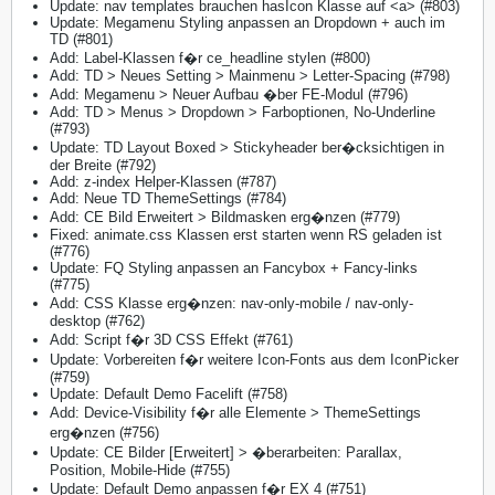
Update: nav templates brauchen hasIcon Klasse auf <a> (#803)
Update: Megamenu Styling anpassen an Dropdown + auch im
TD (#801)
Add: Label-Klassen f�r ce_headline stylen (#800)
Add: TD > Neues Setting > Mainmenu > Letter-Spacing (#798)
Add: Megamenu > Neuer Aufbau �ber FE-Modul (#796)
Add: TD > Menus > Dropdown > Farboptionen, No-Underline
(#793)
Update: TD Layout Boxed > Stickyheader ber�cksichtigen in
der Breite (#792)
Add: z-index Helper-Klassen (#787)
Add: Neue TD ThemeSettings (#784)
Add: CE Bild Erweitert > Bildmasken erg�nzen (#779)
Fixed: animate.css Klassen erst starten wenn RS geladen ist
(#776)
Update: FQ Styling anpassen an Fancybox + Fancy-links
(#775)
Add: CSS Klasse erg�nzen: nav-only-mobile / nav-only-
desktop (#762)
Add: Script f�r 3D CSS Effekt (#761)
Update: Vorbereiten f�r weitere Icon-Fonts aus dem IconPicker
(#759)
Update: Default Demo Facelift (#758)
Add: Device-Visibility f�r alle Elemente > ThemeSettings
erg�nzen (#756)
Update: CE Bilder [Erweitert] > �berarbeiten: Parallax,
Position, Mobile-Hide (#755)
Update: Default Demo anpassen f�r EX 4 (#751)