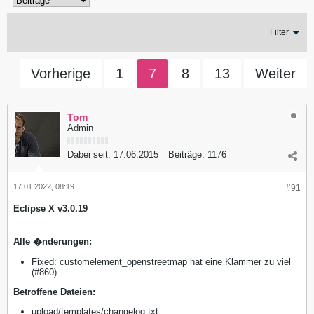
Filter
Vorherige
1
7
8
13
Weiter
Tom
Admin
Dabei seit:
17.06.2015
Beiträge:
1176
17.01.2022, 08:19
#91
Eclipse X v3.0.19
Alle �nderungen:
Fixed: customelement_openstreetmap hat eine Klammer zu viel
(#860)
​Betroffene Dateien:
upload/templates/changelog.txt