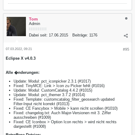
Tom
Admin
Dabei seit:
17.06.2015
Beiträge:
1176
07.03.2022, 09:21
#95
Eclipse X v4.0.3
Alle �nderungen:
Update: Modul: pct_iconpicker 2.3.1 (#1017)
Fixed: TinyMCE: Link > Icon zu Picker fehlt (#1016)
Update: Modul: CustomCatalog 4.4.2 (#1015)
Update: Modul: pct_themer 3.7.2 (#1014)
Fixed: Template: customcatalog_filter_geosearch updated
Filter-Input nicht korrekt (#1013)
Fixed: CE Fancybox > Mobile > kann nicht scrollen (#1010)
Fixed: changelog.txt: Auch Major-Versionen mit 3. Ziffer
ausschreiben (#1009)
Fixed: CE Iconbox > Option Icon rechts > wird nicht rechts
dargestellt (#1008)
​Betroffene Dateien: