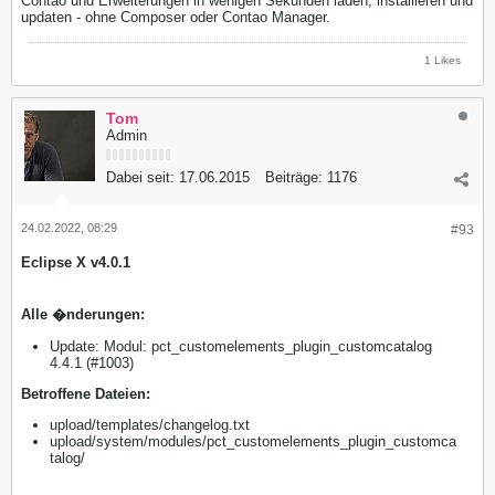
Contao und Erweiterungen in wenigen Sekunden laden, installieren und
updaten - ohne Composer oder Contao Manager.
1 Likes
Tom
Admin
Dabei seit:
17.06.2015
Beiträge:
1176
24.02.2022, 08:29
#93
Eclipse X v4.0.1
Alle �nderungen:
Update: Modul: pct_customelements_plugin_customcatalog
4.4.1 (#1003)
​Betroffene Dateien:
upload/templates/changelog.txt
upload/system/modules/pct_customelements_plugin_customca
talog/