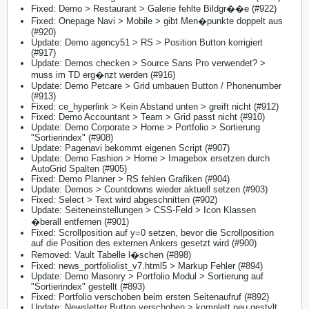
Fixed: Demo > Restaurant > Galerie fehlte Bildgr��e (#922)
Fixed: Onepage Navi > Mobile > gibt Men�punkte doppelt aus
(#920)
Update: Demo agency51 > RS > Position Button korrigiert
(#917)
Update: Demos checken > Source Sans Pro verwendet? >
muss im TD erg�nzt werden (#916)
Update: Demo Petcare > Grid umbauen Button / Phonenumber
(#913)
Fixed: ce_hyperlink > Kein Abstand unten > greift nicht (#912)
Fixed: Demo Accountant > Team > Grid passt nicht (#910)
Update: Demo Corporate > Home > Portfolio > Sortierung
"Sortierindex" (#908)
Update: Pagenavi bekommt eigenen Script (#907)
Update: Demo Fashion > Home > Imagebox ersetzen durch
AutoGrid Spalten (#905)
Fixed: Demo Planner > RS fehlen Grafiken (#904)
Update: Demos > Countdowns wieder aktuell setzen (#903)
Fixed: Select > Text wird abgeschnitten (#902)
Update: Seiteneinstellungen > CSS-Feld > Icon Klassen
�berall entfernen (#901)
Fixed: Scrollposition auf y=0 setzen, bevor die Scrollposition
auf die Position des externen Ankers gesetzt wird (#900)
Removed: Vault Tabelle l�schen (#898)
Fixed: news_portfoliolist_v7.html5 > Markup Fehler (#894)
Update: Demo Masonry > Portfolio Modul > Sortierung auf
"Sortierindex" gestellt (#893)
Fixed: Portfolio verschoben beim ersten Seitenaufruf (#892)
Update: Newsletter Button verschoben > komplett neu gestylt