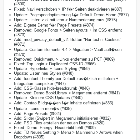
(#890)
Fixed: Navi verschoben > IP f�r Seiten deaktivieren (#887)
Update: Pagespeedoptimierung f�r Default Demo Home (#877)
Update: Listen > ol mit icon > Nummerierung raus (#875)
Add: Eigene Demo f�r Page Presets (#874)
Removed: Google Fonts > Seitenlayouts + im CSS entfernt
(#873)
Add: mod_privacy_default_v2: Button "Nur techn. Cookies"
(#871)
Update: CustomElements 4.4 > Migration > Vault aufl�sen
(#870)
Removed: Quickmenu > Links entfernen zu PCT (#869)
Fixed: Top Login > Duplicated CSS-ID (#866)
Update: Hyperlinks + Icons Styling (#859)
Update: Listen neu Stylen (#848)
Add: Iconfont Themify per Default zus�tzlich mitliefern +
Integration Iconpicker (#847)
Add: CSS-Klasse hide-breadcrumb (#846)
Removed: Demo BookLibrary > Megamenu entfernt (#841)
Update: Kleinere CSS Updates (#840)
Add: Contao Bildgr��en f�r Inhalte definieren (#836)
Update: Icons in men�s (#835)
Add: Page-Presets (#834)
Add: Slider (Swiper) in Megamenu initialisieren (#832)
Add: PSD Files erstellen der neuen Demos (#820)
Fixed: Demo: Energy: Headerbild fehlt (#809)
Add: TD Neues Setting > Menu > Mainmenu > Arrows when
Dropdown (#805)