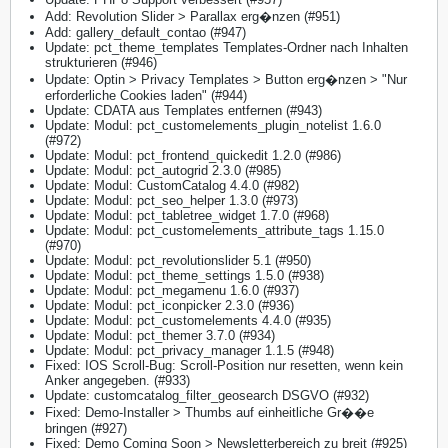
Add: Revolution Slider > Parallax erg�nzen (#951)
Add: gallery_default_contao (#947)
Update: pct_theme_templates Templates-Ordner nach Inhalten
strukturieren (#946)
Update: Optin > Privacy Templates > Button erg�nzen > "Nur
erforderliche Cookies laden" (#944)
Update: CDATA aus Templates entfernen (#943)
Update: Modul: pct_customelements_plugin_notelist 1.6.0
(#972)
Update: Modul: pct_frontend_quickedit 1.2.0 (#986)
Update: Modul: pct_autogrid 2.3.0 (#985)
Update: Modul: CustomCatalog 4.4.0 (#982)
Update: Modul: pct_seo_helper 1.3.0 (#973)
Update: Modul: pct_tabletree_widget 1.7.0 (#968)
Update: Modul: pct_customelements_attribute_tags 1.15.0
(#970)
Update: Modul: pct_revolutionslider 5.1 (#950)
Update: Modul: pct_theme_settings 1.5.0 (#938)
Update: Modul: pct_megamenu 1.6.0 (#937)
Update: Modul: pct_iconpicker 2.3.0 (#936)
Update: Modul: pct_customelements 4.4.0 (#935)
Update: Modul: pct_themer 3.7.0 (#934)
Update: Modul: pct_privacy_manager 1.1.5 (#948)
Fixed: IOS Scroll-Bug: Scroll-Position nur resetten, wenn kein
Anker angegeben. (#933)
Update: customcatalog_filter_geosearch DSGVO (#932)
Fixed: Demo-Installer > Thumbs auf einheitliche Gr��e
bringen (#927)
Fixed: Demo Coming Soon > Newsletterbereich zu breit (#925)