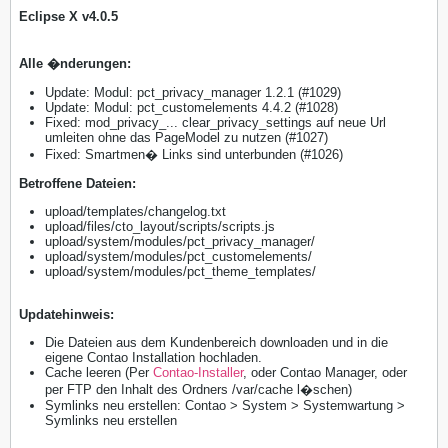
Eclipse X v4.0.5
Alle �nderungen:
Update: Modul: pct_privacy_manager 1.2.1 (#1029)
Update: Modul: pct_customelements 4.4.2 (#1028)
Fixed: mod_privacy_... clear_privacy_settings auf neue Url
umleiten ohne das PageModel zu nutzen (#1027)
Fixed: Smartmen� Links sind unterbunden (#1026)
​Betroffene Dateien:
upload/templates/changelog.txt
upload/files/cto_layout/scripts/scripts.js
upload/system/modules/pct_privacy_manager/
upload/system/modules/pct_customelements/
upload/system/modules/pct_theme_templates/
Updatehinweis:
Die Dateien aus dem Kundenbereich downloaden und in die
eigene Contao Installation hochladen.
Cache leeren (Per
Contao-Installer
, oder Contao Manager, oder
per FTP den Inhalt des Ordners /var/cache l�schen)
Symlinks neu erstellen: Contao > System > Systemwartung >
Symlinks neu erstellen