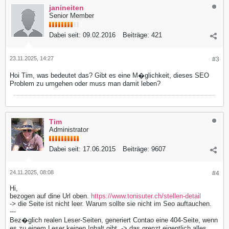
janineiten
Senior Member
Dabei seit:
09.02.2016
Beiträge:
421
23.11.2025, 14:27
#3
Hoi Tim, was bedeutet das? Gibt es eine M�glichkeit, dieses SEO
Problem zu umgehen oder muss man damit leben?
Tim
Administrator
Dabei seit:
17.06.2015
Beiträge:
9607
24.11.2025, 08:08
#4
Hi,
bezogen auf dine Url oben.
https://www.tonisuter.ch/stellen-detail
-> die Seite ist nicht leer. Warum sollte sie nicht im Seo auftauchen.
---
Bez�glich realen Leser-Seiten, generiert Contao eine 404-Seite, wenn
es zu einem Leser keinen Inhalt gibt. -> das grenzt eigentlich alles