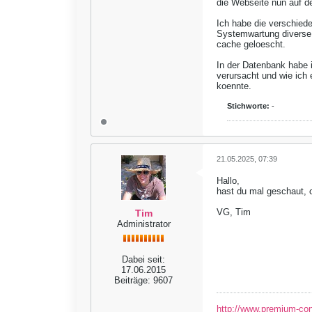
die Webseite nun auf de
Ich habe die verschie
Systemwartung diverse 
cache geloescht.
In der Datenbank habe 
verursacht und wie ich
koennte.
Stichworte:
-
21.05.2025, 07:39
Hallo,
hast du mal geschaut, o
VG, Tim
Tim
Administrator
Dabei seit:
17.06.2015
Beiträge:
9607
http://www.premium-co