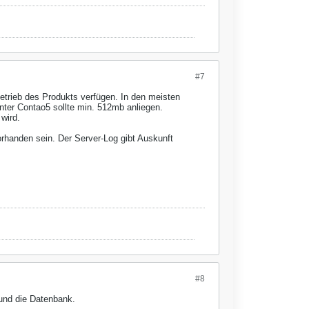
#7
trieb des Produkts verfügen. In den meisten
Unter Contao5 sollte min. 512mb anliegen.
wird.
orhanden sein. Der Server-Log gibt Auskunft
#8
und die Datenbank.