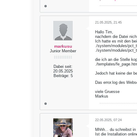
21.05.2025, 21:45
Hallo Tim,
nachdem die Datei nich
Ich hatte es mit den be
./system/modules/pct
markusu
./system/modules/pct_
Junior Member
die ich an die Stelle ko
./templates/fe_page.ht
Dabei seit:
20.05.2025
Jedoch hat keine der be
Beiträge:
5
Das error.log des Webse
viele Gruesse
Markus
22.05.2025, 07:24
Mhhh... du schreibst in
Ist die Installation onl