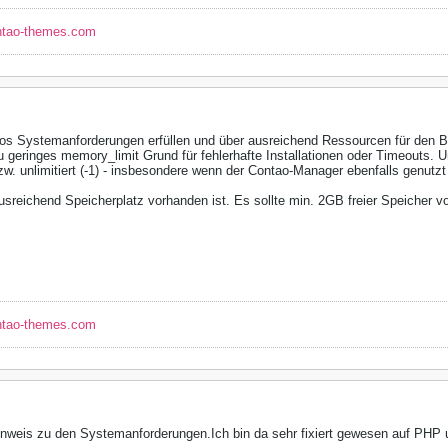
ntao-themes.com
s Systemanforderungen erfüllen und über ausreichend Ressourcen für den Be
 zu geringes memory_limit Grund für fehlerhafte Installationen oder Timeouts. 
. unlimitiert (-1) - insbesondere wenn der Contao-Manager ebenfalls genutzt 
usreichend Speicherplatz vorhanden ist. Es sollte min. 2GB freier Speicher v
ntao-themes.com
inweis zu den Systemanforderungen.Ich bin da sehr fixiert gewesen auf PHP 