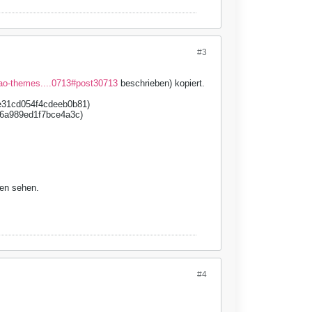
#3
tao-themes....0713#post30713
beschrieben) kopiert.
e31cd054f4cdeeb0b81)
f6a989ed1f7bce4a3c)
ten sehen.
#4