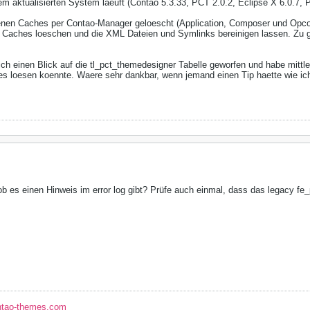
m aktualisierten System laeuft (Contao 5.3.33, PCT 2.0.2, Eclipse X 6.0.7, 
denen Caches per Contao-Manager geloescht (Application, Composer und Opc
Caches loeschen und die XML Dateien und Symlinks bereinigen lassen. Zu gu
ich einen Blick auf die tl_pct_themedesigner Tabelle geworfen und habe mitt
 es loesen koennte. Waere sehr dankbar, wenn jemand einen Tip haette wie ic
b es einen Hinweis im error log gibt? Prüfe auch einmal, dass das legacy fe
ntao-themes.com