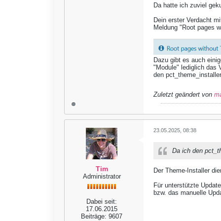
Da hatte ich zuviel gek
Dein erster Verdacht mi
Meldung "Root pages wi
Dazu gibt es auch einig
"Module" lediglich das
den pct_theme_installer
Zuletzt geändert von
m
23.05.2025, 08:38
Da ich den pct_t
Tim
Der Theme-Installer die
Administrator
Für unterstützte Updat
bzw. das manuelle Upd
Dabei seit:
17.06.2015
Beiträge:
9607