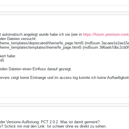
t automatisch angelegt wurde habe ich sie (wie in
https://forum.premium-con
iden Dateien versucht:
_theme_templates/deprecated/theme/fe_page.html5 (md5sum 3acaee1e2ae15
theme_templates/templates/theme/fe_page.html5 (md5sum 396aeb7dbc2cb0
piert habe:
ml5
iden Dateien einen Einfluss darauf gezeigt.
rvers zeigt keine Eintraege und im access.log konnte ich keine Auffaelligkei
 der Versions-Auflistung: PCT 2.0.2. Was ist damit gemeint?
ine? Schick mir mal den Link. Ist schwer ohne es direkt zu sehen.