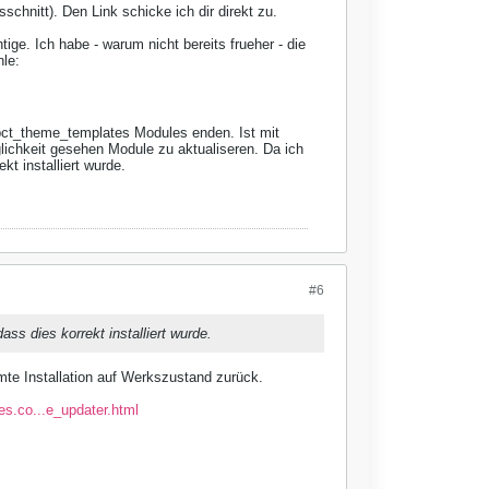
chnitt). Den Link schicke ich dir direkt zu.
ge. Ich habe - warum nicht bereits frueher - die
le:
s pct_theme_templates Modules enden. Ist mit
ichkeit gesehen Module zu aktualiseren. Da ich
t installiert wurde.
#6
s dies korrekt installiert wurde.
mte Installation auf Werkszustand zurück.
s.co...e_updater.html