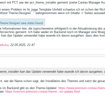
uerzt mit PCT war der pct_theme_installer gemeint (siehe Cantao Manager Auss
t einem Problem im fe_page Template Umfeld schaetze ich ist schon der Richti
thout Theme-Designer..." wahrgenommen wenn ich Inhalte -> Seiten auswaeh
e Informationen hier, die typischerweise erfolgreich in der Aktualisierung de
 Verzeichnis gemeint. Ich habe weder im Backend noch im Manager eine Moegl
 fuer das Update verwendet habe wuerde ich davon ausgehen, dass dies korrek
arkusu
;
22.05.2025, 21:47
.
heme_installer fuer das Update verwendet habe wuerde ich davon ausgehen, das
nt, wie der Name schon sagt, der Installation des Themes und setzt die gesa
es im Backend gibt es den Theme-Updater:
https://www.premium-contao-theme
ate:
https://service.premium-contao-theme...es-update.html