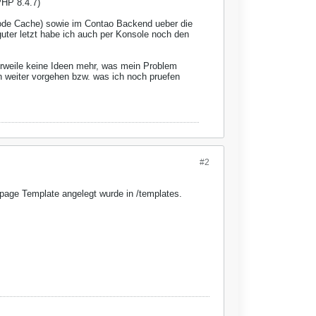
PHP 8.4.7)
ode Cache) sowie im Contao Backend ueber die
ter letzt habe ich auch per Konsole noch den
lerweile keine Ideen mehr, was mein Problem
h weiter vorgehen bzw. was ich noch pruefen
#2
_page Template angelegt wurde in /templates.