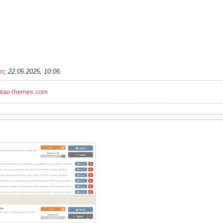
im
;
22.05.2025, 10:06
.
ntao-themes.com