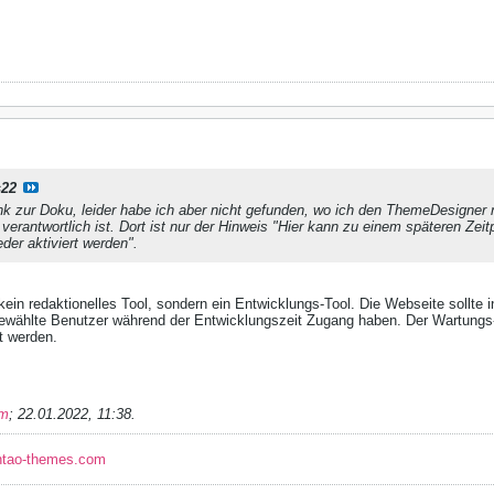
s22
nk zur Doku, leider habe ich aber nicht gefunden, wo ich den ThemeDesigner n
 verantwortlich ist. Dort ist nur der Hinweis "Hier kann zu einem späteren Ze
er aktiviert werden".
ein redaktionelles Tool, sondern ein Entwicklungs-Tool. Die Webseite sollte
gewählte Benutzer während der Entwicklungszeit Zugang haben. Der Wartun
t werden.
im
;
22.01.2022, 11:38
.
ntao-themes.com