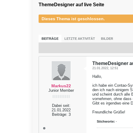
ThemeDesigner auf live Seite
Dieses Thema ist geschlossen.
BEITRÄGE
LETZTE AKTIVITÄT
BILDER
ThemeDesigner auf
21.01.2022, 12:51
Hallo,
ich habe ein Contao-Sy
Markus22
den ich nach einigem Su
Junior Member
und scheint durch alle 
vornehmen, ohne dass die
Gibt es irgendwo eine
Dabei seit:
21.01.2022
Freundliche Grüße!
Beiträge:
3
Stichworte:
-