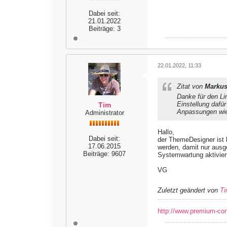
Dabei seit:
21.01.2022
Beiträge:
3
22.01.2022, 11:33
Zitat von
Marku
Danke für den Li
Einstellung dafür
Tim
Anpassungen wied
Administrator
Hallo,
Dabei seit:
der ThemeDesigner ist k
17.06.2015
werden, damit nur aus
Beiträge:
9607
Systemwartung aktivier
VG
Zuletzt geändert von
T
http://www.premium-co