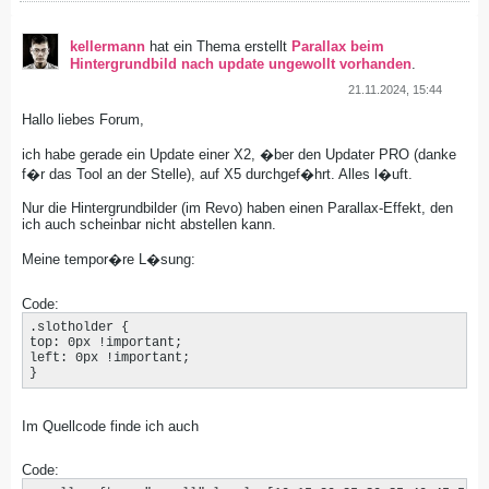
kellermann
hat ein Thema erstellt
Parallax beim
Hintergrundbild nach update ungewollt vorhanden
.
21.11.2024, 15:44
Hallo liebes Forum,
ich habe gerade ein Update einer X2, �ber den Updater PRO (danke
f�r das Tool an der Stelle), auf X5 durchgef�hrt. Alles l�uft.
Nur die Hintergrundbilder (im Revo) haben einen Parallax-Effekt, den
ich auch scheinbar nicht abstellen kann.
Meine tempor�re L�sung:
Code:
.slotholder {

top: 0px !important;

left: 0px !important;

}
Im Quellcode finde ich auch
Code: