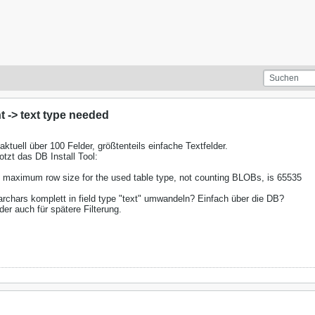
t -> text type needed
ktuell über 100 Felder, größtenteils einfache Textfelder.
tzt das DB Install Tool:
e maximum row size for the used table type, not counting BLOBs, is 65535
rchars komplett in field type "text" umwandeln? Einfach über die DB?
der auch für spätere Filterung.