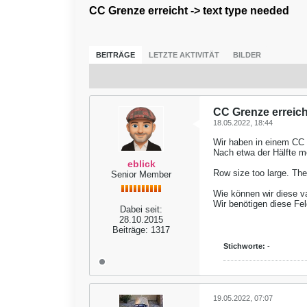
CC Grenze erreicht -> text type needed
BEITRÄGE
LETZTE AKTIVITÄT
BILDER
CC Grenze erreich
18.05.2022, 18:44
Wir haben in einem CC a
Nach etwa der Hälfte mo
eblick
Row size too large. Th
Senior Member
Wie können wir diese va
Wir benötigen diese Fel
Dabei seit:
28.10.2015
Beiträge:
1317
Stichworte:
-
19.05.2022, 07:07