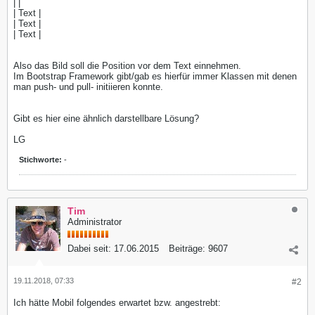
| |
| Text |
| Text |
| Text |
Also das Bild soll die Position vor dem Text einnehmen.
Im Bootstrap Framework gibt/gab es hierfür immer Klassen mit denen
man push- und pull- initiieren konnte.
Gibt es hier eine ähnlich darstellbare Lösung?
LG
Stichworte:
-
Tim
Administrator
Dabei seit:
17.06.2015
Beiträge:
9607
19.11.2018, 07:33
#2
Ich hätte Mobil folgendes erwartet bzw. angestrebt: