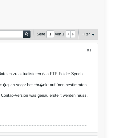
Seite
von
1
Filter
#1
teien zu aktualisieren (via FTP Folder-Synch
ls m�glich sogar beschr�nkt auf ´nen bestimmten
er Contao-Version was genau erstellt werden muss.
?