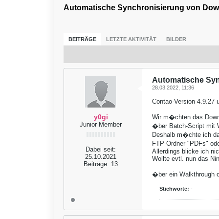
Automatische Synchronisierung von Down
BEITRÄGE
LETZTE AKTIVITÄT
BILDER
Automatische Syn
28.03.2022, 11:36
Contao-Version 4.9.27
y0gi
Wir m�chten das Downlo
Junior Member
�ber Batch-Script mit
Deshalb m�chte ich das
FTP-Ordner "PDFs" ode
Dabei seit:
Allerdings blicke ich n
25.10.2021
Wollte evtl. nun das Ni
Beiträge:
13
�ber ein Walkthrough o
Stichworte:
-