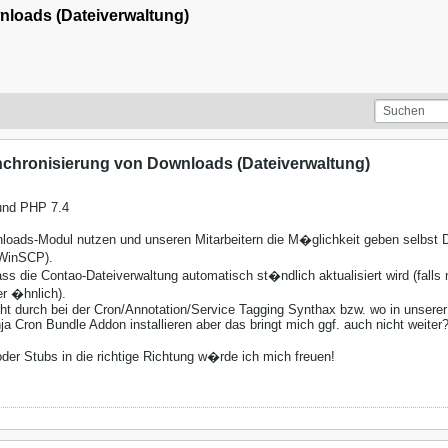
loads (Dateiverwaltung)
chronisierung von Downloads (Dateiverwaltung)
 und PHP 7.4
ads-Modul nutzen und unseren Mitarbeitern die M�glichkeit geben selbst Da
 WinSCP).
s die Contao-Dateiverwaltung automatisch st�ndlich aktualisiert wird (fal
r �hnlich).
icht durch bei der Cron/Annotation/Service Tagging Synthax bzw. wo in unser
nja Cron Bundle Addon installieren aber das bringt mich ggf. auch nicht weiter
der Stubs in die richtige Richtung w�rde ich mich freuen!