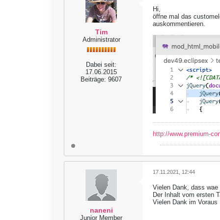
Hi,
öffne mal das customele
auskommentieren.
Tim
Administrator
Dabei seit:
17.06.2015
Beiträge:
9607
http://www.premium-co
17.11.2021, 12:44
Vielen Dank, dass wae 
Der Inhalt vom ersten T
Vielen Dank im Voraus
naneni
Junior Member