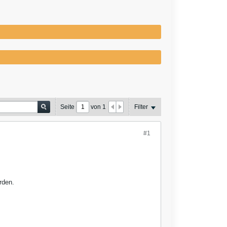
Seite
von
1
Filter
#1
rden.