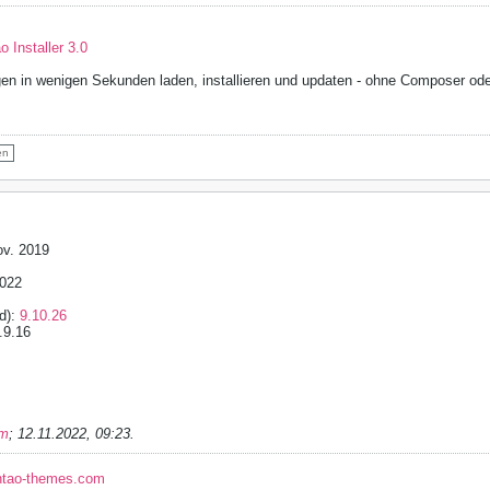
 Installer 3.0
en in wenigen Sekunden laden, installieren und updaten - ohne Composer od
en
ov. 2019
2022
ld):
9.10.26
.9.16
im
;
12.11.2022, 09:23
.
ntao-themes.com