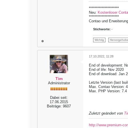
*********************
Neu:
Kostenloser Contao
*********************
Contao und Erweiterung
Stichworte:
-
Wichtig
Hervorgehob
17.10.2022, 11:28
End of development: N
End of life: Nov 2020
End of download: Jan 
Tim
Letzte Version (last bui
Administrator
Max. Contao Version: 4
Max. PHP Version: 7.4
Dabei seit:
17.06.2015
Beiträge:
9607
Zuletzt geändert von
T
http://www.premium-co