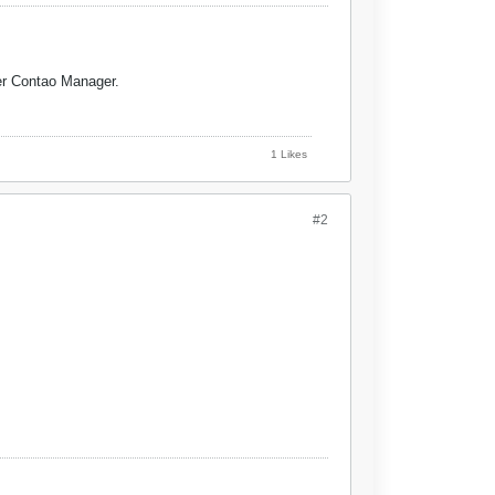
er Contao Manager.
1 Likes
#2