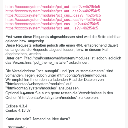
https://xxxxx/system/modules/pct_aut...css?v=4b2f54c5
https://xxxxx/system/modules/pct_aut...css?v=4b2f54c5
https://xxxxx/system/modules/pct_cus...css?v=4b2f54c5
https://xxxxx/system/modules/pct_cus...css?v=4b2f54c5
https://xxxxx/system/modules/pct_cus....js?v=4b2f54c5
https://xxxxx/system/modules/pct_aut....js?v=4b2f54c5
Erst wenn diese Requests abgeschlossen sind wird die Seite sichtbar
geladen bzw. angezeigt.
Diese Requests erhalten jedoch alle einen 404, entsprechend dauert
es lange bis die Requests abgeschlossen, bzw. in diesem Fall
abgebrochen, werden.
Unter dem Pfad /html/contao/web/system/modules ist jedoch lediglich
das Verzeichnis "pct_theme_installer" aufzufinden.
Die Verzeichnisse "pct_autogrid" und "pct_customelements" sind
vorhanden, liegen jedoch unter /html/contao/system/modules.
Wir empfehlen Ihnen den zu ladenden Pfad der Dateien von
"/html/contao/web/system/modules" auf
"/html/contao/system/modules" anzupassen.
Optional k�nnen Sie auch gerne testen die Verzeichnisse in den
Ordner "/html/contao/web/system/modules" zu kopieren.
Eclipse 4.3.4
Contao 4.13.37
Kann das sein? Jemand ne Idee dazu?
Stichworte:
-