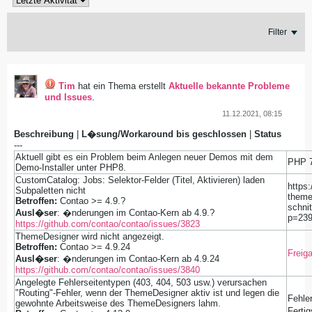
Filter
Tim
hat ein Thema erstellt
Aktuelle bekannte Probleme
und Issues
.
11.12.2021, 08:15
Beschreibung
|
L�sung/Workaround bis geschlossen
|
Status
---
Aktuell gibt es ein Problem beim Anlegen neuer Demos mit dem
PHP 7
Demo-Installer unter PHP8.
CustomCatalog: Jobs: Selektor-Felder (Titel, Aktivieren) laden
https
Subpaletten nicht
theme
Betroffen:
Contao >= 4.9.?
schni
Ausl�ser
: �nderungen im Contao-Kern ab 4.9.?
p=239
https://github.com/contao/contao/issues/3823
ThemeDesigner wird nicht angezeigt.
Betroffen:
Contao >= 4.9.24
Freig
Ausl�ser
: �nderungen im Contao-Kern ab 4.9.24
https://github.com/contao/contao/issues/3840
Angelegte Fehlerseitentypen (403, 404, 503 usw.) verursachen
"Routing"-Fehler, wenn der ThemeDesigner aktiv ist und legen die
Fehle
gewohnte Arbeitsweise des ThemeDesigners lahm.
Ferti