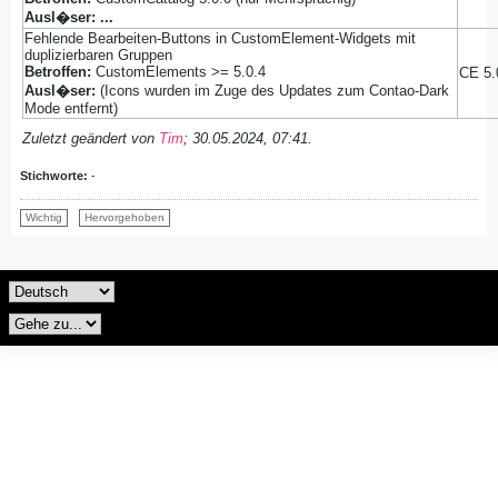
Ausl�ser: ...
Fehlende Bearbeiten-Buttons in CustomElement-Widgets mit
duplizierbaren Gruppen
Betroffen:
CustomElements >= 5.0.4
CE 5.
Ausl�ser:
(Icons wurden im Zuge des Updates zum Contao-Dark
Mode entfernt)
Zuletzt geändert von
Tim
;
30.05.2024, 07:41
.
Stichworte:
-
Wichtig
Hervorgehoben