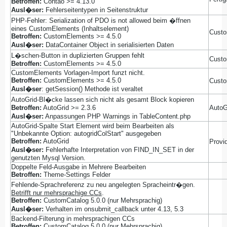
Betroffen:
Contao >= 4.13.0
Ausl�ser:
Fehlerseitentypen in Seitenstruktur
PHP-Fehler: Serialization of PDO is not allowed beim �ffnen
eines CustomElements (Inhaltselement)
Custo
Betroffen:
CustomElements >= 4.5.0
Ausl�ser:
DataContainer Object in serialisierten Daten
L�schen-Button in duplizierten Gruppen fehlt
Custo
Betroffen:
CustomElements >= 4.5.0
CustomElements Vorlagen-Import funzt nicht.
Betroffen:
CustomElements >= 4.5.0
Custo
Ausl�ser
: getSession() Methode ist veraltet
AutoGrid-Bl�cke lassen sich nicht als gesamt Block kopieren
Betroffen:
AutoGrid >= 2.3.6
AutoG
Ausl�ser:
Anpassungen PHP Warnings in TableContent.php
AutoGrid-Spalte Start Element wird beim Bearbeiten als
"Unbekannte Option: autogridColStart" ausgegeben
Betroffen:
AutoGrid
Provi
Ausl�ser:
Fehlerhafte Interpretation von FIND_IN_SET in der
genutzten Mysql Version.
Doppelte Feld-Ausgabe in Mehrere Bearbeiten
Betroffen:
Theme-Settings Felder
Fehlende-Sprachreferenz zu neu angelegten Spracheintr�gen.
Betrifft nur mehrsprachige CCs
.
Betroffen:
CustomCatalog 5.0.0 (nur Mehrsprachig)
Ausl�ser:
Verhalten im onsubmit_callback unter 4.13, 5.3
Backend-Filterung in mehrsprachigen CCs
Betroffen:
CustomCatalog 5.0.0 (nur Mehrsprachig)