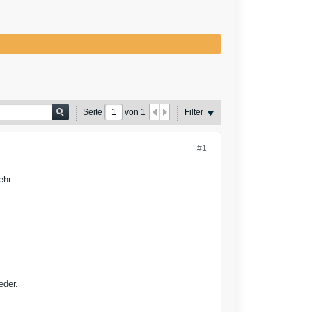
Seite
von
1
Filter
#1
ehr.
eder.