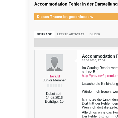
Accommodation Fehler in der Darstellun
Dieses Thema ist geschlossen.
BEITRÄGE
LETZTE AKTIVITÄT
BILDER
Accommodation Fe
15.06.2016, 17:34
Im Catalog Reader werde
siehez.B.
http://preview2.premium
Harald
Junior Member
Ursache die Einbindung
Würde mich freuen, wen
Dabei seit:
14.02.2016
Ich nutze die Einbindun
Beiträge:
10
Dort tritt der Fehler ide
Wenn ich dort die Zeile:
Allerdings ohne das Fo
Der Fehler tritt nur im 