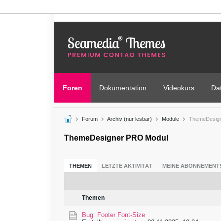
Foren
Dokumentation
Videokurs
Da
Forum
Archiv (nur lesbar)
Module
ThemeDesign
ThemeDesigner PRO Modul
THEMEN
LETZTE AKTIVITÄT
MEINE ABONNEMENT
Themen
Bug: Footer Font-Size