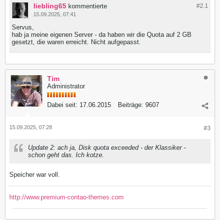
liebling65
kommentierte
#2.
1
15.09.2025, 07:41
Servus,
hab ja meine eigenen Server - da haben wir die Quota auf 2 GB
gesetzt, die waren erreicht. Nicht aufgepasst.
Tim
Administrator
Dabei seit:
17.06.2015
Beiträge:
9607
15.09.2025, 07:28
#3
Update 2: ach ja, Disk quota exceeded - der Klassiker -
schon geht das. Ich kotze.
Speicher war voll.
http://www.premium-contao-themes.com