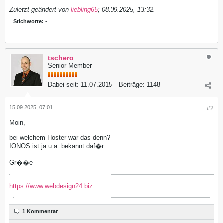
Zuletzt geändert von
liebling65
;
08.09.2025, 13:32
.
Stichworte:
-
tschero
Senior Member
Dabei seit:
11.07.2015
Beiträge:
1148
15.09.2025, 07:01
#2
Moin,
bei welchem Hoster war das denn?
IONOS ist ja u.a. bekannt daf�r.
Gr��e
https://www.webdesign24.biz
1 Kommentar