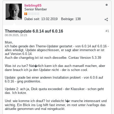
liebling65
Senior Member
Dabei seit:
13.02.2019
Beiträge:
138
Themeupdate 6.0.14 auf 6.0.16
#1
08.09.2025, 10:23
Moin,
ich habe gerade den Theme-Updater gestartet - von 6.0.14 auf 6.0.16 -
alles erledigt, Update abgeschlossen, er sagt aber immernoch er ist
auf Version 6.0.14.
Auch die changelog.txt ist noch diesselbe. Contao Version 5.3.39
Was ist zu tun? Nat�rlich kann ich das auch manuell machen, aber
dann brauch ich ja den Updater nicht - der is schon cool.
Update: grade bei einer anderen Installation probiert - von 6.0.6 auf
6.0.16 - ging problemlos.
Update 2: ach ja, Disk quota exceeded - der Klassiker - schon geht
das. Ich kotze.
Und: wie komme ich drauf? Ist vielleicht f�r manche interessant und
wichtig. Ein Blick ins Log hilft fast immer, im root unter /var/logs das
aktuelle genommen und mal reingekuckt.