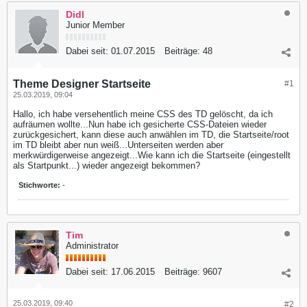
Didl
Junior Member
Dabei seit:
01.07.2015
Beiträge:
48
Theme Designer Startseite
#1
25.03.2019, 09:04
Hallo, ich habe versehentlich meine CSS des TD gelöscht, da ich
aufräumen wollte...Nun habe ich gesicherte CSS-Dateien wieder
zurückgesichert, kann diese auch anwählen im TD, die Startseite/root
im TD bleibt aber nun weiß...Unterseiten werden aber
merkwürdigerweise angezeigt...Wie kann ich die Startseite (eingestellt
als Startpunkt...) wieder angezeigt bekommen?
Stichworte:
-
Tim
Administrator
Dabei seit:
17.06.2015
Beiträge:
9607
25.03.2019, 09:40
#2