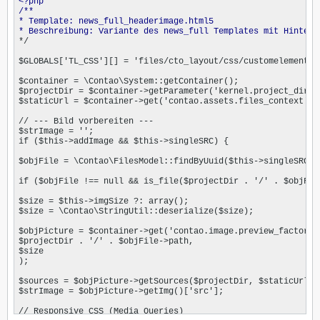
<?php

/**

* Template: news_full_headerimage.html5

* Beschreibung: Variante des news_full Templates mit Hinterg
*/

$GLOBALS['TL_CSS'][] = 'files/cto_layout/css/customelements/
$container = \Contao\System::getContainer();

$projectDir = $container->getParameter('kernel.project_dir');
$staticUrl = $container->get('contao.assets.files_context')->
// --- Bild vorbereiten ---

$strImage = '';

if ($this->addImage && $this->singleSRC) {

$objFile = \Contao\FilesModel::findByUuid($this->singleSRC);

if ($objFile !== null && is_file($projectDir . '/' . $objFile
$size = $this->imgSize ?: array();

$size = \Contao\StringUtil::deserialize($size);

$objPicture = $container->get('contao.image.preview_factory')
$projectDir . '/' . $objFile->path,

$size

);

$sources = $objPicture->getSources($projectDir, $staticUrl);

$strImage = $objPicture->getImg()['src'];

// Responsive CSS (Media Queries)
