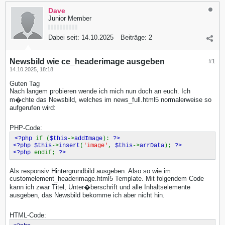
Dave
Junior Member
Dabei seit:
14.10.2025
Beiträge:
2
Newsbild wie ce_headerimage ausgeben
#1
14.10.2025, 18:18
Guten Tag
Nach langem probieren wende ich mich nun doch an euch. Ich
m�chte das Newsbild, welches im news_full.html5 normalerweise so
aufgerufen wird:
PHP-Code:
<?php
if (
$this
->
addImage
):
?>
<?php $this
->
insert
(
'image'
,
$this
->
arrData
);
?>
<?php
endif;
?>
Als responsiv Hintergrundbild ausgeben. Also so wie im
customelement_headerimage.html5 Template. Mit folgendem Code
kann ich zwar Titel, Unter�berschrift und alle Inhaltselemente
ausgeben, das Newsbild bekomme ich aber nicht hin.
HTML-Code: