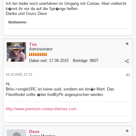
$arrMediaQueries = [];

Ich bin leider noch unerfahren im Umgang mit Contao. Aber vielleicht
foreach ($sources as $data) {

k�nnt ihr mir da auf die Spr�nge helfen.
if (!isset($data['media']) || !$data['media']) {

Danke und Gruss Dave
continue;

}

$arrMediaQueries[] =

Stichworte:
-
'@media ' . $data['media'] . ' { .news_headerimage_' . $this
}

// Fallback-Bild (ohne media)

foreach ($sources as $data) {

Tim
if (!isset($data['media']) || strlen($data['media']) 
< 1) {

Administrator
$strImage = $data['src'];

}

}

Dabei seit:
17.06.2015
Beiträge:
9607
if (count($arrMediaQueries) >
 0) {

$GLOBALS['TL_HEAD'][] = '
<style>
' . implode("\n", $arrMediaQ
15.10.2025, 07:13
#2
}

}

Hi,
}

$this->singleSRC ist keine uuid, sondern ein bin�r-Wert. Das
?>

FilesModel sollte �ber findByPk angesprochen werden.
<div class=
"layout_full block<?= $this->class ?>"
>
<?php if ($strImage): ?>
<div class=
"news_headerimage_<?= $this->id ?> mod_news_heade
http://www.premium-contao-themes.com
style="background-image:url(<?= htmlspecialchars($strImage) 
<?php if ($this->
<div class=
"ce_headerimage_inside"
>
<h1>
<?= $this->
headline ?>
</h1>
</div>
Dave
<?php endif; ?>