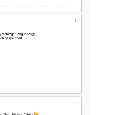
#4
System::getLanguages();
uch gespeichert.
#5
de_CH" wirft nen Fehler