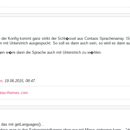
n der Konfig kommt ganz strikt der Schl�ssel aus Contaos Sprachenarray. \
n mit Unterstrich ausgespuckt. So soll es dann auch sein, so wird es dann a
ngen w�re dann die Sprache auch mit Unterstrich zu w�hlen.
im
;
19.06.2015, 08:47
.
ntao-themes.com
 das mit getLanguages()...
 dass man in den Seiteneinstellungen eben nur mit Minus eintragen kann... "