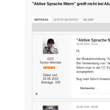
"Aktive Sprache filtern" greift nicht bei 
BEITRÄGE
LETZTE AKTIVITÄT
BILDER
"Aktive Sprache fi
18.06.2015, 20:15
Hi,
D23
die Moduleinstellung "
Senior Member
Bei Verwendung von "de"
Wenn man in der CC Kon
ausgegeben.
Dabei seit:
18.06.2015
Bug oder falsch Anwen
Beiträge:
339
Stichworte:
-
19.06.2015, 06:09