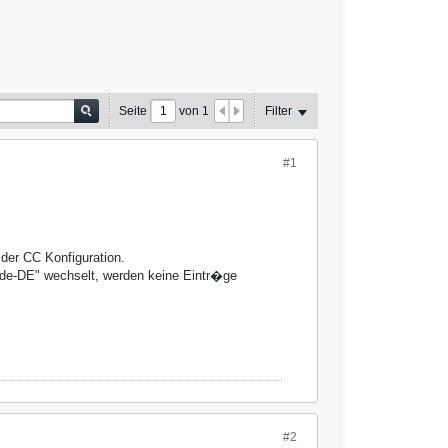
Seite
von
1
Filter
#1
 der CC Konfiguration.
"de-DE" wechselt, werden keine Eintr�ge
#2