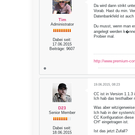
Da wird dann strikt unt
Vorab. Hast du min. Ve
Datenbankfeld ist auc
Tim
Administrator
Du musst, wenn man es 
angelegt werden k�nne
Probier mal.
Dabei seit:
17.06.2015
Beiträge:
9607
http://www.premium-co
19.06.2015, 08:23
CC ist in Version 1.1.3 i
Ich hab das testhalber 
Was aber witzigerweise 
D23
Senior Member
Ich hab in der system/
CC Konfiguration diese
CH" eingetragen ist.
Dabei seit:
Ist das jetzt Zufall?
18.06.2015