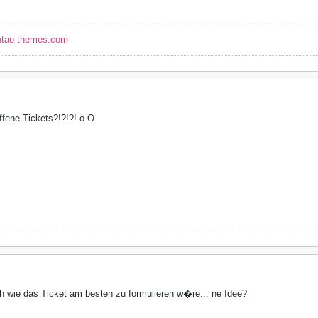
ntao-themes.com
ffene Tickets?!?!?! o.O
ch wie das Ticket am besten zu formulieren w�re... ne Idee?