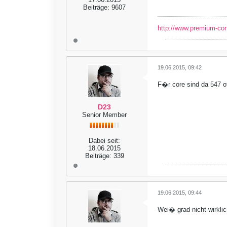
Beiträge:
9607
http://www.premium-co
19.06.2015, 09:42
F�r core sind da 547 o
D23
Senior Member
Dabei seit:
18.06.2015
Beiträge:
339
19.06.2015, 09:44
Wei� grad nicht wirkli