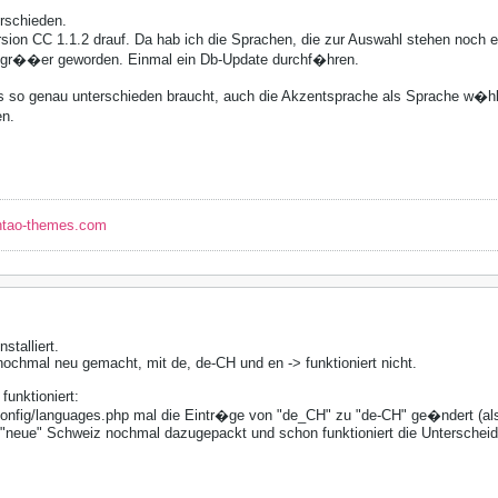
erschieden.
rsion CC 1.1.2 drauf. Da hab ich die Sprachen, die zur Auswahl stehen noch
h gr��er geworden. Einmal ein Db-Update durchf�hren.
so genau unterschieden braucht, auch die Akzentsprache als Sprache w�hle
n.
ntao-themes.com
nstalliert.
nochmal neu gemacht, mit de, de-CH und en -> funktioniert nicht.
funktioniert:
config/languages.php mal die Eintr�ge von "de_CH" zu "de-CH" ge�ndert (als
 "neue" Schweiz nochmal dazugepackt und schon funktioniert die Unterscheid