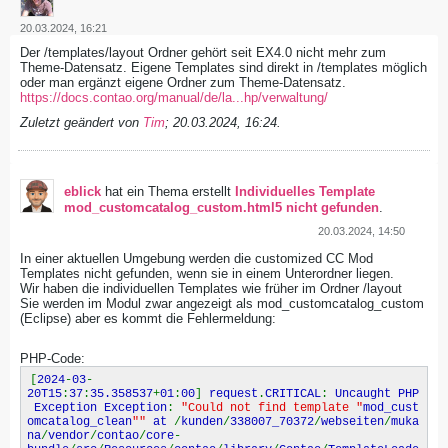
20.03.2024, 16:21
Der /templates/layout Ordner gehört seit EX4.0 nicht mehr zum
Theme-Datensatz. Eigene Templates sind direkt in /templates möglich
oder man ergänzt eigene Ordner zum Theme-Datensatz.
https://docs.contao.org/manual/de/la...hp/verwaltung/
Zuletzt geändert von
Tim
;
20.03.2024, 16:24
.
eblick
hat ein Thema erstellt
Individuelles Template
mod_customcatalog_custom.html5 nicht gefunden
.
20.03.2024, 14:50
In einer aktuellen Umgebung werden die customized CC Mod
Templates nicht gefunden, wenn sie in einem Unterordner liegen.
Wir haben die individuellen Templates wie früher im Ordner /layout
Sie werden im Modul zwar angezeigt als mod_customcatalog_custom
(Eclipse) aber es kommt die Fehlermeldung:
PHP-Code:
[
2024
-
03
-
20T15
:
37
:
35.358537
+
01
:
00
]
request
.
CRITICAL
:
Uncaught PHP
Exception Exception
:
"Could not find template "
mod_cust
omcatalog_clean
""
at
/
kunden
/
338007_70372
/
webseiten
/
muka
na
/
vendor
/
contao
/
core
-