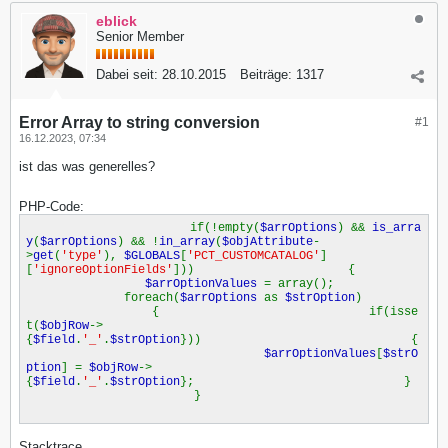
eblick
Senior Member
Dabei seit:
28.10.2015
Beiträge:
1317
Error Array to string conversion
#1
16.12.2023, 07:34
ist das was generelles?
PHP-Code:
if(!empty(
$arrOptions
) &&
is_arra
y
(
$arrOptions
) && !
in_array
(
$objAttribute
-
>
get
(
'type'
),
$GLOBALS
[
'PCT_CUSTOMCATALOG'
]
[
'ignoreOptionFields'
])) {
$arrOptionValues
= array();
foreach(
$arrOptions
as
$strOption
)
{ if(isse
t(
$objRow
->
{
$field
.
'_'
.
$strOption
})) {
$arrOptionValues
[
$strO
ption
] =
$objRow
->
{
$field
.
'_'
.
$strOption
}; }
}
Stacktrace