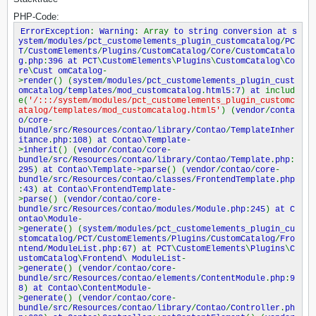
PHP-Code:
ErrorException
:
Warning
: Array
to string conversion at s
ystem
/
modules
/
pct_customelements_plugin_customcatalog
/
PC
T
/
CustomElements
/
Plugins
/
CustomCatalog
/
Core
/
CustomCatalo
g
.
php
:
396 at PCT
\
CustomElements
\
Plugins
\
CustomCatalog
\
Co
re
\
Cust omCatalog
-
>
render
() (
system
/
modules
/
pct_customelements_plugin_cust
omcatalog
/
templates
/
mod_customcatalog
.
html5
:
7
)
at
includ
e(
'/:::/system/modules/pct_customelements_plugin_customc
atalog/templates/mod_customcatalog.html5'
) (
vendor
/
conta
o
/
core
-
bundle
/
src
/
Resources
/
contao
/
library
/
Contao
/
TemplateInher
itance
.
php
:
108
)
at Contao
\
Template
-
>
inherit
() (
vendor
/
contao
/
core
-
bundle
/
src
/
Resources
/
contao
/
library
/
Contao
/
Template
.
php
:
295
)
at Contao
\
Template
->
parse
() (
vendor
/
contao
/
core
-
bundle
/
src
/
Resources
/
contao
/
classes
/
FrontendTemplate
.
php
:
43
)
at Contao
\
FrontendTemplate
-
>
parse
() (
vendor
/
contao
/
core
-
bundle
/
src
/
Resources
/
contao
/
modules
/
Module
.
php
:
245
)
at C
ontao
\
Module
-
>
generate
() (
system
/
modules
/
pct_customelements_plugin_cu
stomcatalog
/
PCT
/
CustomElements
/
Plugins
/
CustomCatalog
/
Fro
ntend
/
ModuleList
.
php
:
67
)
at PCT
\
CustomElements
\
Plugins
\
C
ustomCatalog
\
Frontend
\
ModuleList
-
>
generate
() (
vendor
/
contao
/
core
-
bundle
/
src
/
Resources
/
contao
/
elements
/
ContentModule
.
php
:
9
8
)
at Contao
\
ContentModule
-
>
generate
() (
vendor
/
contao
/
core
-
bundle
/
src
/
Resources
/
contao
/
library
/
Contao
/
Controller
.
ph