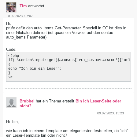
Tim
antwortet
10.02.2023, 07:07
Hi,
prüfe dafür den auto_items Get-Parameter. Speziell in CC ist dies in
einer Globalen definiert (ist quasi ein Verweis auf den contao
auto_items Parameter)
Code:
<?php

if( \Contao\Input::get($GLOBALS['PCT_CUSTOMCATALOG']['urlIte
{

echo "Ich bin ein Leser";

}

?>
Brubbel
hat ein Thema erstellt
Bin ich Leser-Seite oder
nicht?
.
09.02.2023, 13:23
Hi Tim,
wie kann ich in einem Template am elegantesten feststellen, ob "ich"
ein Leser-Template bin oder nicht?