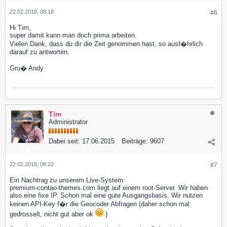
22.02.2018, 08:18
#6
Hi Tim,
super damit kann man doch prima arbeiten.
Vielen Dank, dass du dir die Zeit genommen hast, so ausf�hrlich
darauf zu antworten.
Gru� Andy
Tim
Administrator
Dabei seit:
17.06.2015
Beiträge:
9607
22.02.2018, 08:22
#7
Ein Nachtrag zu unserem Live-System:
premium-contao-themes.com liegt auf einem root-Server. Wir haben
also eine fixe IP. Schon mal eine gute Ausgangsbasis. Wir nutzen
keinen API-Key f�r die Geocoder Abfragen (daher schon mal
gedrosselt, nicht gut aber ok
)