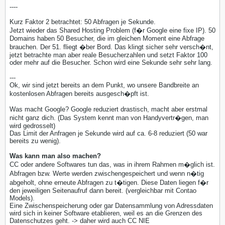
----
Kurz Faktor 2 betrachtet: 50 Abfragen je Sekunde.
Jetzt wieder das Shared Hosting Problem (f�r Google eine fixe IP). 50
Domains haben 50 Besucher, die im gleichen Moment eine Abfrage
brauchen. Der 51. fliegt �ber Bord. Das klingt sicher sehr versch�nt,
jetzt betrachte man aber reale Besucherzahlen und setzt Faktor 100
oder mehr auf die Besucher. Schon wird eine Sekunde sehr sehr lang.
---
Ok, wir sind jetzt bereits an dem Punkt, wo unsere Bandbreite an
kostenlosen Abfragen bereits ausgesch�pft ist.
Was macht Google? Google reduziert drastisch, macht aber erstmal
nicht ganz dich. (Das System kennt man von Handyvertr�gen, man
wird gedrosselt)
Das Limit der Anfragen je Sekunde wird auf ca. 6-8 reduziert (50 war
bereits zu wenig).
Was kann man also machen?
CC oder andere Softwares tun das, was in ihrem Rahmen m�glich ist.
Abfragen bzw. Werte werden zwischengespeichert und wenn n�tig
abgeholt, ohne erneute Abfragen zu t�tigen. Diese Daten liegen f�r
den jeweiligen Seitenaufruf dann bereit. (vergleichbar mit Contao
Models).
Eine Zwischenspeicherung oder gar Datensammlung von Adressdaten
wird sich in keiner Software etablieren, weil es an die Grenzen des
Datenschutzes geht. -> daher wird auch CC NIE