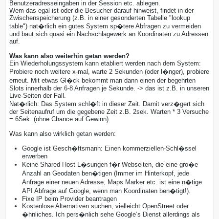
Benutzeradresseingaben in der Session etc. ablegen.
Wem das egal ist oder die Besucher darauf hinweist, findet in der
Zwischenspeicherung (z.B. in einer gesonderten Tabelle "lookup
table") nat�rlich ein gutes System sp�tere Abfragen zu vermeiden
und baut sich quasi ein Nachschlagewerk an Koordinaten zu Adressen
auf.
Was kann also weiterhin getan werden?
Ein Wiederholungssystem kann etabliert werden nach dem System:
Probiere noch weitere x-mal, warte 2 Sekunden (oder l�nger), probiere
erneut. Mit etwas Gl�ck bekommt man dann einen der begehrten
Slots innerhalb der 6-8 Anfragen je Sekunde. -> das ist z.B. in unseren
Live-Seiten der Fall.
Nat�rlich: Das System schl�ft in dieser Zeit. Damit verz�gert sich
der Seitenaufruf um die gegebene Zeit z.B. 2sek. Warten * 3 Versuche
= 6Sek. (ohne Chance auf Gewinn)
Was kann also wirklich getan werden:
Google ist Gesch�ftsmann: Einen kommerziellen-Schl�ssel
erwerben
Keine Shared Host L�sungen f�r Webseiten, die eine gro�e
Anzahl an Geodaten ben�tigen (Immer im Hinterkopf, jede
Anfrage einer neuen Adresse, Maps Marker etc. ist eine n�tige
API Abfrage auf Google, wenn man Koordinaten ben�tigt!).
Fixe IP beim Provider beantragen
Kostenlose Alternativen suchen, vielleicht OpenStreet oder
�hnliches. Ich pers�nlich sehe Google’s Dienst allerdings als