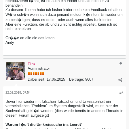
reproduzieren l�sst, ist es auch ein Fehler und als solcher zu
behandeln.
Zu diesem Thema habe ich bisher leider noch kein Feedback erhalten.
W�re sch�n wenn sich dazu jemand melden k�nnten. Entweder um
zu best�tigen, dass es so ist, oder auch wenn alles funktioniert.
Aber eine Funktion, die ab und zu nicht richtig arbeitet, kann ich so
nicht einsetzen.
Gr��e an alle die das lesen
Andy
Tim
Administrator
Dabei seit:
17.06.2015
Beiträge:
9607
22.02.2018, 07:54
#5
Bevor hier wieder mit falschen Tatsachen und Unwissenheit ein
vermeintliches "Problem" im System dargestellt wird, muss hier der
Sachverhalt gekl�rt werden. (dies wurde bereits in anderen Threads in
diesem Forum aufgezeigt)
Warum l�uft die Umkreissuche ins Leere?