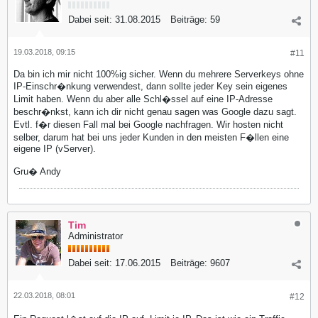
Dabei seit:
31.08.2015
Beiträge:
59
19.03.2018, 09:15
#11
Da bin ich mir nicht 100%ig sicher. Wenn du mehrere Serverkeys ohne
IP-Einschr�nkung verwendest, dann sollte jeder Key sein eigenes
Limit haben. Wenn du aber alle Schl�ssel auf eine IP-Adresse
beschr�nkst, kann ich dir nicht genau sagen was Google dazu sagt.
Evtl. f�r diesen Fall mal bei Google nachfragen. Wir hosten nicht
selber, darum hat bei uns jeder Kunden in den meisten F�llen eine
eigene IP (vServer).
Gru� Andy
Tim
Administrator
Dabei seit:
17.06.2015
Beiträge:
9607
22.03.2018, 08:01
#12