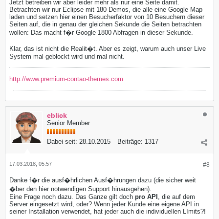
Jetzt betreiben wir aber leider mehr als nur eine Seite damit.
Betrachten wir nur Eclipse mit 180 Demos, die alle eine Google Map
laden und setzen hier einen Besucherfaktor von 10 Besuchern dieser
Seiten auf, die in genau der gleichen Sekunde die Seiten betrachten
wollen: Das macht f�r Google 1800 Abfragen in dieser Sekunde.
Klar, das ist nicht die Realit�t. Aber es zeigt, warum auch unser Live
System mal geblockt wird und mal nicht.
http://www.premium-contao-themes.com
eblick
Senior Member
Dabei seit:
28.10.2015
Beiträge:
1317
17.03.2018, 05:57
#8
Danke f�r die ausf�hrlichen Ausf�hrungen dazu (die sicher weit
�ber den hier notwendigen Support hinausgehen).
Eine Frage noch dazu. Das Ganze gilt doch
pro API
, die auf dem
Server eingesetzt wird, oder? Wenn jeder Kunde eine eigene API in
seiner Installation verwendet, hat jeder auch die individuellen LImits?!