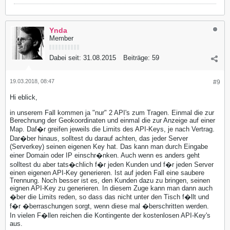
Ynda
Member
Dabei seit:
31.08.2015
Beiträge:
59
19.03.2018, 08:47
#9
Hi eblick,
in unserem Fall kommen ja "nur" 2 API's zum Tragen. Einmal die zur
Berechnung der Geokoordinaten und einmal die zur Anzeige auf einer
Map. Daf�r greifen jeweils die Limits des API-Keys, je nach Vertrag.
Dar�ber hinaus, solltest du darauf achten, das jeder Server
(Serverkey) seinen eigenen Key hat. Das kann man durch Eingabe
einer Domain oder IP einschr�nken. Auch wenn es anders geht
solltest du aber tats�chlich f�r jeden Kunden und f�r jeden Server
einen eigenen API-Key generieren. Ist auf jeden Fall eine saubere
Trennung. Noch besser ist es, den Kunden dazu zu bringen, seinen
eignen API-Key zu generieren. In diesem Zuge kann man dann auch
�ber die Limits reden, so dass das nicht unter den Tisch f�llt und
f�r �berraschungen sorgt, wenn diese mal �berschritten werden.
In vielen F�llen reichen die Kontingente der kostenlosen API-Key's
aus.