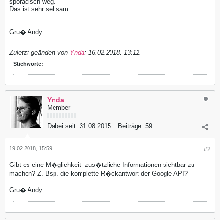
sporadisch weg.
Das ist sehr seltsam.
Gru� Andy
Zuletzt geändert von
Ynda
;
16.02.2018, 13:12
.
Stichworte:
-
Ynda
Member
Dabei seit:
31.08.2015
Beiträge:
59
19.02.2018, 15:59
#2
Gibt es eine M�glichkeit, zus�tzliche Informationen sichtbar zu
machen? Z. Bsp. die komplette R�ckantwort der Google API?
Gru� Andy