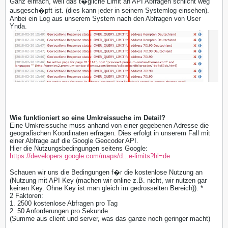
Ganz einfach, weil das t�gliche Limit an API Abfragen schlicht weg
ausgesch�pft ist. (dies kann jeder in seinem Systemlog einsehen).
Anbei ein Log aus unserem System nach den Abfragen von User
Ynda.
Wie funktioniert so eine Umkreissuche im Detail?
Eine Umkreissuche muss anhand von einer gegebenen Adresse die
geografischen Koordinaten erfragen. Dies erfolgt in unserem Fall mit
einer Abfrage auf die Google Geocoder API.
Hier die Nutzungsbedingungen seitens Google:
https://developers.google.com/maps/d...e-limits?hl=de
Schauen wir uns die Bedingungen f�r die kostenlose Nutzung an
(Nutzung mit API Key (machen wir online z.B. nicht, wir nutzen gar
keinen Key. Ohne Key ist man gleich im gedrosselten Bereich)). *
2 Faktoren:
1. 2500 kostenlose Abfragen pro Tag
2. 50 Anforderungen pro Sekunde
(Summe aus client und server, was das ganze noch geringer macht)