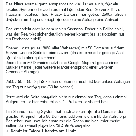
Das klingt erstmal ganz entspannt und viel. Ist es auch, f�r ein
lokales System oder auch erstmal f�r jeden Root-Server z.B. zu
Hause im localhost, fixe IP usw. Da kann man getrost 2500x refresh
dr�cken am Tag und kriegt f�r seine eine Abfrage eine Antwort.
Das entspricht aber keinem realen Szenario. Daher ein Fallbeispiel,
was der Realit�t sicher deutlich n�her kommt (es ist trotzdem nur
ein Rechenbeispiel!):
Shared Hosts (quasi 80% aller Webseiten) mit 50 Domains auf dem
Server. Unsere Seite ist eine davon. (das ist eine sehr geringe Zahl,
l�sst sich aber gut rechnen)
Jede dieser 50 Domains nutzt eine Google Map mit genau einem
Marker (Merke: jeder weitere Marker entspricht einer weiteren
Geocoder Abfrage)
2500 / 50 = 50 -> pl�tzlichen stehen nur noch 50 kostenlose Abfragen
pro Tag zur Verf�gung (50 im Nenner)
---
Jetzt wird die Seite nat�rlich nicht nur einmal am Tag, genau einmal
Aufgerufen. -> hier entsteht das 1. Problem -> shared host.
Ein Shared Hosting System hat nach aussen f�r alle Domains die
gleiche IP. Sprich, alle 50 Domains addieren sich, inkl. der Aufrufe je
Besucher usw. usw. Ich spare mir die Rechnung hier, jeder merkt
selbst wie schnell pl�tzlich 50 Aufrufe weg sind.
->
Damit ist Faktor 1 bereits am Limit
----