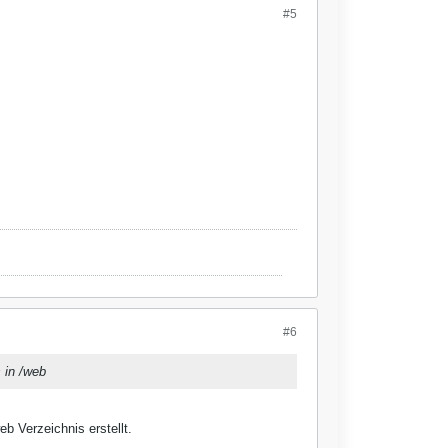
#5
#6
 in /web
eb Verzeichnis erstellt.