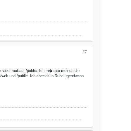
#7
rovider root auf /public. Ich m�chte meinen die
/web und /public. Ich check's in Ruhe irgendwann