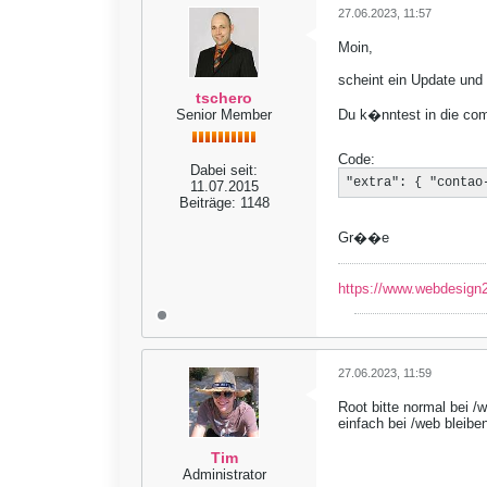
27.06.2023, 11:57
Moin,
scheint ein Update und 
tschero
Senior Member
Du k�nntest in die comp
Code:
Dabei seit:
"extra": { "contao
11.07.2015
Beiträge:
1148
Gr��e
https://www.webdesign2
27.06.2023, 11:59
Root bitte normal bei /
einfach bei /web bleibe
Tim
Administrator