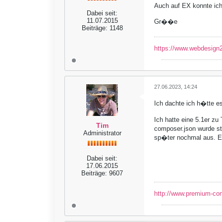
Auch auf EX konnte ich
Dabei seit:
11.07.2015
Gr��e
Beiträge:
1148
https://www.webdesign2
27.06.2023, 14:24
Ich dachte ich h�tte e
Ich hatte eine 5.1er zu
Tim
composer.json wurde st
Administrator
sp�ter nochmal aus. E
Dabei seit:
17.06.2015
Beiträge:
9607
http://www.premium-co