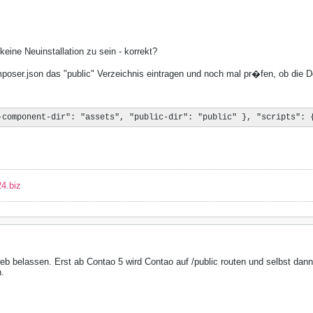
keine Neuinstallation zu sein - korrekt?
oser.json das "public" Verzeichnis eintragen und noch mal pr�fen, ob die Dom
-component-dir": "assets", "public-dir": "public" }, "scripts": 
4.biz
web belassen. Erst ab Contao 5 wird Contao auf /public routen und selbst dann,
n.