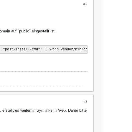
#2
ain auf "public" eingestellt ist.
{ "post-install-cmd": [ "@php vendor/bin/contao-setup" ], "post-
#3
 erstellt es weiterhin Symlinks in /web. Daher bitte