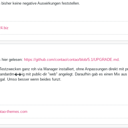
 bisher keine negative Auswirkungen feststellen.
4.biz
s hier gelesen:
https://github.com/contao/contao/blob/5.1/UPGRADE.md
.
 Testzwecken ganz roh via Manager installiert, ohne Anpassungen direkt mit p
andardm��ig mit public-dir "web" angelegt. Daraufhin gab es einen Mix aus 
gal. Umso besser wenn beides funzt.
ntao-themes.com