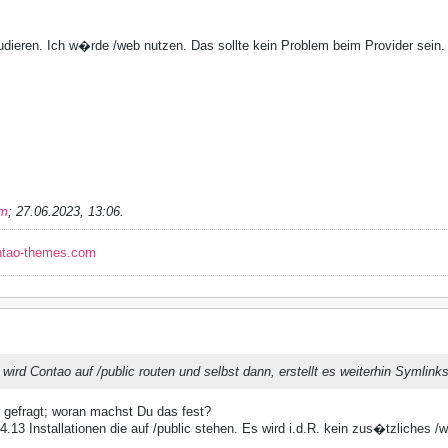
udieren. Ich w�rde /web nutzen. Das sollte kein Problem beim Provider sein.
im
;
27.06.2023, 13:06
.
ntao-themes.com
wird Contao auf /public routen und selbst dann, erstellt es weiterhin Symlinks
r gefragt; woran machst Du das fest?
.13 Installationen die auf /public stehen. Es wird i.d.R. kein zus�tzliches /w