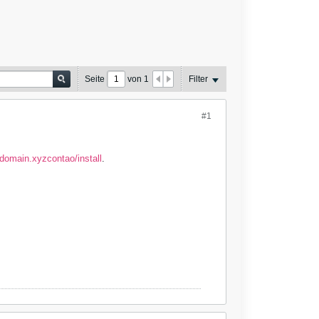
Seite
von
1
Filter
#1
/domain.xyzcontao/install
.