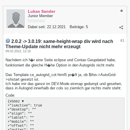
Lukas Sander
Junior Member
Dabei seit:
22.12.2021
Beiträge:
5
#1
2.0.2 -> 3.0.19: same-height-wrap div wird nach
Theme-Update nicht mehr erzeugt
09.02.2022, 12:16
Nachdem ich f�r eine Seite eclipse und Contao Geupdated habe,
funktioniert die gleiche H�he Option in den Autogrids nicht mehr.
Das Template ce_autogrid_col.html5 pr�ft ja, ob $this->AutoGrid-
>shstart gesetzt ist.
Ich habe mir das ganze im DEV-Mode einmap gedumpt und gesehen,
dass in Autogrid innerhalb der cols so ziemlich gar nichts mehr steht:
Code:
{#5062 ▼

+"isActive": true

+"desktop": ""

+"align": ""

+"tablet": ""

+"mobile": ""

+"offset": ""

+"gutter": ""
