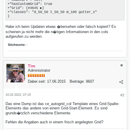
+"hasCustomGrid": true

+"Grid": {#4645 ▶}

+"classes": "d_50_50 t_50_50 m_100 gutter_s"

}
Habe ich beim Updaten etwas �bersehen oder falsch kopiert? Es
scheinen ja nicht mehr die n�tigen Informationen in den cols
aufgerufen zu werden.
Stichworte:
-
Tim
Administrator
Dabei seit:
17.06.2015
Beiträge:
9607
10.02.2022, 07:19
#2
Das eine Dump ist das ce_autogrid_col Template eines Grid-Spalte-
Elements das andere von einem Grid-Start-Element. Es sind
grunds�tzlich verschiedene Elemente.
Fehlen die Angaben auch in einem frisch angelegten Grid?