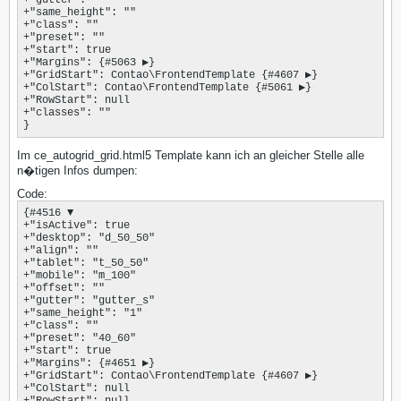
+"same_height": ""

+"class": ""

+"preset": ""

+"start": true

+"Margins": {#5063 ▶}

+"GridStart": Contao\FrontendTemplate {#4607 ▶}

+"ColStart": Contao\FrontendTemplate {#5061 ▶}

+"RowStart": null

+"classes": ""

}
Im ce_autogrid_grid.html5 Template kann ich an gleicher Stelle alle
n�tigen Infos dumpen:
Code:
{#4516 ▼

+"isActive": true

+"desktop": "d_50_50"

+"align": ""

+"tablet": "t_50_50"

+"mobile": "m_100"

+"offset": ""

+"gutter": "gutter_s"

+"same_height": "1"

+"class": ""

+"preset": "40_60"

+"start": true

+"Margins": {#4651 ▶}

+"GridStart": Contao\FrontendTemplate {#4607 ▶}

+"ColStart": null

+"RowStart": null
