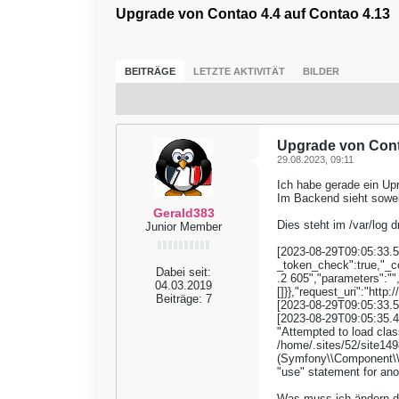
Upgrade von Contao 4.4 auf Contao 4.13
BEITRÄGE
LETZTE AKTIVITÄT
BILDER
Upgrade von Cont
29.08.2023, 09:11
Ich habe gerade ein Up
Im Backend sieht soweit
Gerald383
Dies steht im /var/log d
Junior Member
[2023-08-29T09:05:33.50
_token_check":true,"_co
Dabei seit:
.2 605","parameters":""
04.03.2019
[]}},"request_uri":"http
Beiträge:
7
[2023-08-29T09:05:33.5
[2023-08-29T09:05:35.
"Attempted to load cla
/home/.sites/52/site149
(Symfony\\Component\\E
"use" statement for ano
Was muss ich ändern da