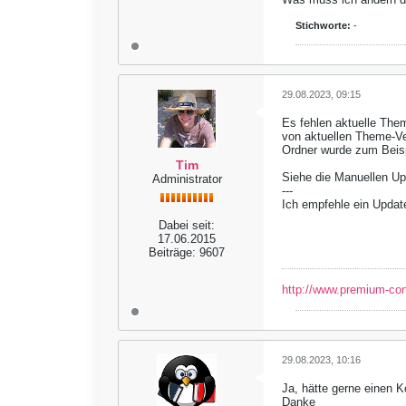
Stichworte:
-
29.08.2023, 09:15
Es fehlen aktuelle Th
von aktuellen Theme-Ver
Ordner wurde zum Beisp
Tim
Siehe die Manuellen Upd
Administrator
---
Ich empfehle ein Updat
Dabei seit:
17.06.2015
Beiträge:
9607
http://www.premium-co
29.08.2023, 10:16
Ja, hätte gerne einen K
Danke