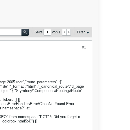
Seite
von
1
Filter
#1
age.2605.root","route_parameters" :{"
" de","_format":"html","_canonical_route":"tl_page
_object":{ "S ymfony\\Component\\Routing\\Route":
Token. [] []
t\ErrorHandler\Error\ClassNotFound Error:
er namespace?" at
 "SEO" from namespace "PCT".\nDid you forget a
colorbox.html5:4)"} []