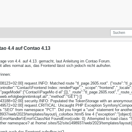
ao 4.4 auf Contao 4.13
rage von 4.4. auf 4.13. gemacht, laut Anleitung im Contao Forum.
 alles normal aus, das Frontend lässt sich jedoch nicht aufrufen.
rinnen:
8123+02:00] request.INFO: Matched route "tl_page.2605.root". {"route":"tl_p
ntroller":"Contao\\Frontend Index::renderPage","_scope":"frontend","_locale":
,"pageModel":{"Contao\\PageMo d el":[]},"_route":"tl_page.2605.root","_route
://web.erfolgbeginntimkopf.at/","method":"GET"} []
43188+02:00] security.INFO: Populated the TokenStorage with an anonymous 
449572+02:00] request.CRITICAL: Uncaught PHP Exception Symfony\Componen
ss "SEO" from namespace "PCT". Did you forget a "use" statement for anoth
8937/web/2023/templates/layout/j_colorbox.html5 line 4 {"exception":"[object]
rrorHandler\\Error\\ClassNot FoundError(code: 0): Attempted to load class
ther namespace? at /home/.sites/52/site1498937/web/2023/templates/layout/j_
mit auch das Frontend aufrufbar ist?