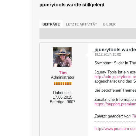
jquerytools wurde stillgelegt
BEITRÄGE
LETZTE AKTIVITÄT
BILDER
jquerytools wurde 
18.12.2017, 13:02
Symptom: Slider in The
Jquery Tools ist ein ex
Tim
http://cdn.jquerytools.o
Administrator
abgeschaltet und das S
Die betroffenen Themes
Dabei seit:
17.06.2015
Zusätzliche Informatio
Beiträge:
9607
https://support.premium
Zuletzt geändert von
T
http://www.premium-co