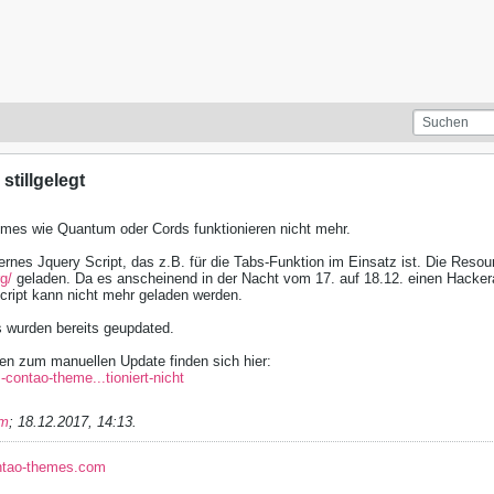
stillgelegt
mes wie Quantum oder Cords funktionieren nicht mehr.
ternes Jquery Script, das z.B. für die Tabs-Funktion im Einsatz ist. Die Res
rg/
geladen. Da es anscheinend in der Nacht vom 17. auf 18.12. einen Hackera
cript kann nicht mehr geladen werden.
 wurden bereits geupdated.
nen zum manuellen Update finden sich hier:
-contao-theme...tioniert-nicht
im
;
18.12.2017, 14:13
.
ntao-themes.com