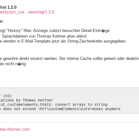
ist 1.2.0
atzky/pct_cus...ases/tag/1.2.0
n:
) "History" filter. Anzeige zuletzt besuchter Detail-Eintr�ge.
 Sprachdateien von Thomas Kettner alias eblick
e werden in E-Mail-Template jetzt als String-Zeichenkette ausgegeben.
gewohnt direkt ersetzt werden. Der interne Cache sollte geleert oder deaktiv
te nicht n�tig.
 (#2)

ations by Thomas Kettner

ist_customelements.html5: convert arrays to string

s does not extend \PCT\CustomElements\Core\Hooks anymore
ntao-themes.com