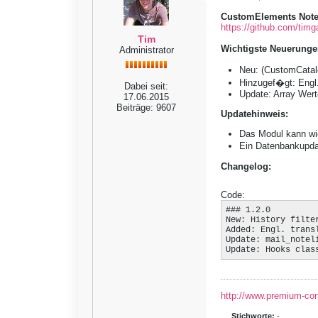
CustomElements Notel
https://github.com/timg
Tim
Wichtigste Neuerunge
Administrator
Neu: (CustomCatalog
Hinzugef�gt: Engl.
Dabei seit:
Update: Array Wert
17.06.2015
Beiträge:
9607
Updatehinweis:
Das Modul kann wie 
Ein Datenbankupda
Changelog:
Code:
### 1.2.0

New: History filter
Added: Engl. transl
Update: mail_notel
Update: Hooks clas
http://www.premium-co
Stichworte:
-