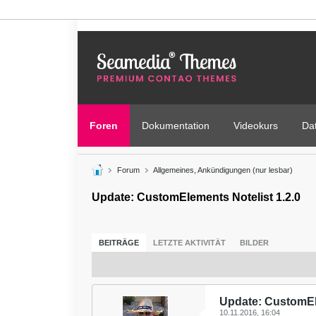
Foren
Dokumentation
Videokurs
Da
Forum
Allgemeines, Ankündigungen (nur lesbar)
Update: CustomElements Notelist 1.2.0
BEITRÄGE
LETZTE AKTIVITÄT
BILDER
Update: CustomEle
10.11.2016, 16:04