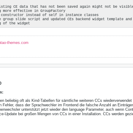
isting CE data that has not been saved again might not be visible
g more effective in GroupFactory

 constructor instead of self in instance classes

e group slide script and updated CEs backend widget template and 
g of the widget
ntao-themes.com
0
n:
en beliebig oft als Kind-Tabellen für sämtliche weiteren CCs wiederverwendet
n Fehler, dass der Sprachwechler im Frontend die falsche Anzahl an Einträgen
enwechsler unterstützt jetzt wieder den language Parameter, auch wenn Contao
-Update bei großen Mengen von CCs in einer Installation. CCs werden gezielt 