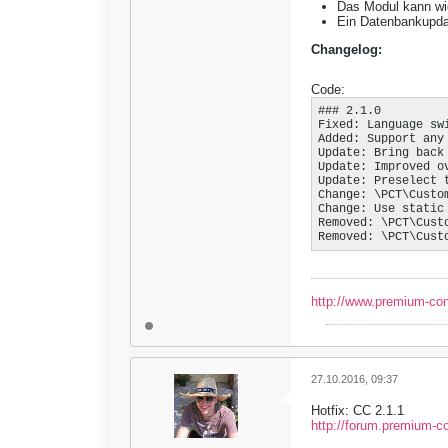
Das Modul kann wie 
Ein Datenbankupdat
Changelog:
Code:
### 2.1.0

Fixed: Language sw
Added: Support any
Update: Bring back
Update: Improved o
Update: Preselect 
Change: \PCT\Custo
Change: Use static
Removed: \PCT\Cust
Removed: \PCT\Cust
http://www.premium-co
27.10.2016, 09:37
Hotfix: CC 2.1.1
http://forum.premium-c