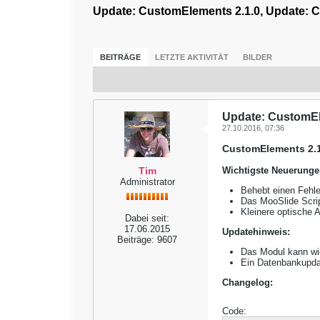
Update: CustomElements 2.1.0, Update: C
BEITRÄGE
LETZTE AKTIVITÄT
BILDER
Update: CustomEl
27.10.2016, 07:36
CustomElements 2.1
Tim
Wichtigste Neuerunge
Administrator
Behebt einen Fehle
Das MooSlide Scrip
Kleinere optische
Dabei seit:
17.06.2015
Updatehinweis:
Beiträge:
9607
Das Modul kann wie 
Ein Datenbankupdat
Changelog:
Code: