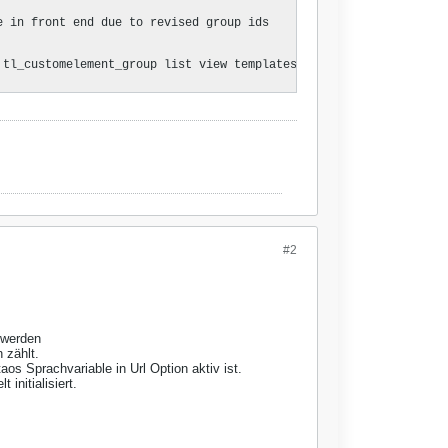
 in front end due to revised group ids

tl_customelement_group list view templates

#2
 werden
 zählt.
s Sprachvariable in Url Option aktiv ist.
initialisiert.