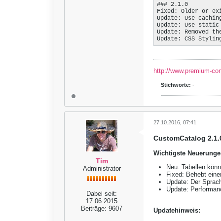
### 2.1.0

Fixed: Older or ex
Update: Use cachin
Update: Use static
Update: Removed th
Update: CSS Stylin
http://www.premium-co
Stichworte:
-
27.10.2016, 07:41
CustomCatalog 2.1.
Wichtigste Neuerunge
Tim
Neu: Tabellen könn
Administrator
Fixed: Behebt eine
Update: Der Sprach
Update: Performance
Dabei seit:
17.06.2015
Beiträge:
9607
Updatehinweis: