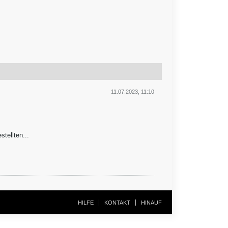
11.07.2023, 11:10
tellten...
HILFE
KONTAKT
HINAUF