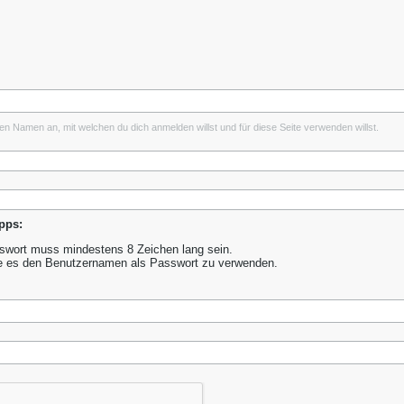
inen Namen an, mit welchen du dich anmelden willst und für diese Seite verwenden willst.
pps:
wort muss mindestens 8 Zeichen lang sein.
e es den Benutzernamen als Passwort zu verwenden.