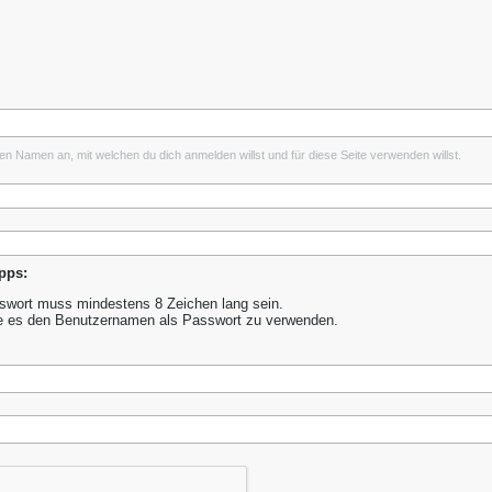
inen Namen an, mit welchen du dich anmelden willst und für diese Seite verwenden willst.
pps:
wort muss mindestens 8 Zeichen lang sein.
e es den Benutzernamen als Passwort zu verwenden.