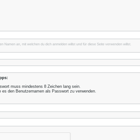
inen Namen an, mit welchen du dich anmelden willst und für diese Seite verwenden willst.
pps:
wort muss mindestens 8 Zeichen lang sein.
e es den Benutzernamen als Passwort zu verwenden.