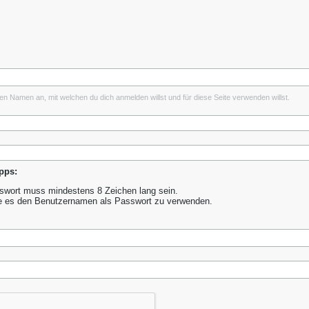
inen Namen an, mit welchen du dich anmelden willst und für diese Seite verwenden willst.
pps:
wort muss mindestens 8 Zeichen lang sein.
e es den Benutzernamen als Passwort zu verwenden.