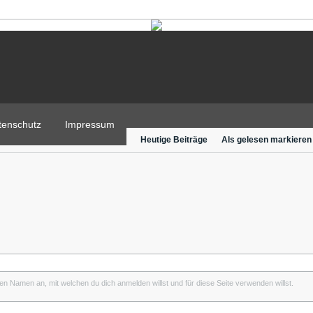
tenschutz
Impressum
Heutige Beiträge
Als gelesen markieren
inen Namen an, mit welchen du dich anmelden willst und für diese Seite verwenden willst.