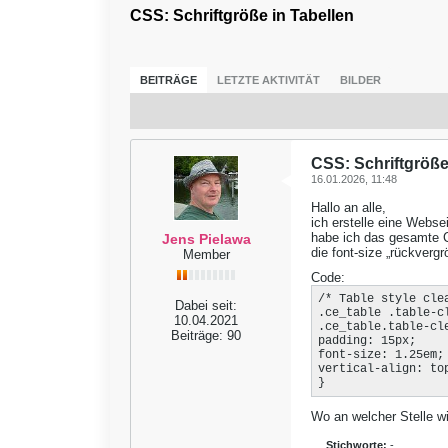
CSS: Schriftgröße in Tabellen
BEITRÄGE
LETZTE AKTIVITÄT
BILDER
CSS: Schriftgröße
16.01.2026, 11:48
Hallo an alle,
ich erstelle eine Websei
habe ich das gesamte C
Jens Pielawa
die font-size „rückvergr
Member
Code:
/* Table style clea
Dabei seit:
.ce_table .table-cl
10.04.2021
.ce_table.table-cle
Beiträge:
90
padding: 15px;

font-size: 1.25em;

vertical-align: top
}
Wo an welcher Stelle wi
Stichworte:
-