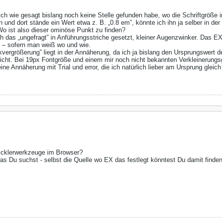
 ich wie gesagt bislang noch keine Stelle gefunden habe, wo die Schriftgröße 
en und dort stände ein Wert etwa z. B. „0.8 em”, könnte ich ihn ja selber in 
Wo ist also dieser ominöse Punkt zu finden?
das „ungefragt” in Anführungsstriche gesetzt, kleiner Augenzwinker. Das EX-D
 – sofern man weiß wo und wie.
kvergrößerung” liegt in der Annäherung, da ich ja bislang den Ursprungswert d
icht. Bei 19px Fontgröße und einem mir noch nicht bekannten Verkleinerungsg
ne Annäherung mit Trial und error, die ich natürlich lieber am Ursprung gleich
wicklerwerkzeuge im Browser?
was Du suchst - selbst die Quelle wo EX das festlegt könntest Du damit finden