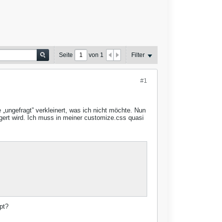
Seite
von
1
Filter
#1
e „ungefragt” verkleinert, was ich nicht möchte. Nun
gert wird. Ich muss in meiner customize.css quasi
pt?