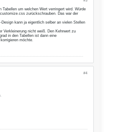
#3
in Tabellen um welchen Wert verringert wird. Würde
der customize.css zurückschrauben. Das war der
esign kann ja eigentlich selber an vielen Stellen
er Verkleinerung nicht weiß. Den Kehrwert zu
rad in den Tabellen ist dann eine
 korrigieren möchte.
#4
.