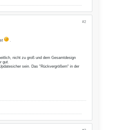
#2
ist
.
nheitlich, nicht zu groß und dem Gesamtdesign
r gut.
Updatesicher sein. Das "Rückvergrößern" in der