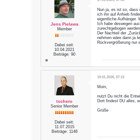
Nun ja, es ist so, dass
ich ihn auf Anhieb find
eigentliche Aufhänger. 
Ich habe deswegen auch 
Jens Pielawa
zurechtgebogen werden
Member
Der Nachteil der „Zurüc
nehmen wäre dann ja le
Rückvergrößerung nur ei
Dabei seit:
10.04.2021
Beiträge:
90
19.01.2026, 07:15
Moin,
nutzt Du nicht die Ent
Dort findest DU alles, 
tschero
Senior Member
Grüße
Dabei seit:
11.07.2015
Beiträge:
1148