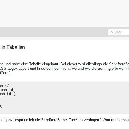
 in Tabellen
te und habe eine Tabelle eingebaut. Bei dieser wird allerdings die Schriftgröß
SS abgeklappert und finde dennoch nicht, wo und wie die Schriftgröße verrin
ößern”:
n */

ean td,

an td {

;

rd ganz ursprünglich die Schriftgröße bei Tabellen verringert? Warum überhau