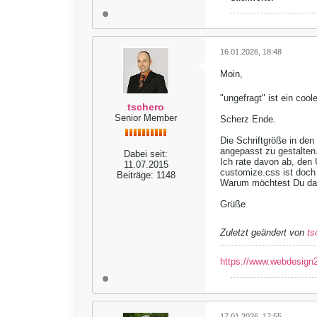
16.01.2026, 18:48
Moin,
"ungefragt" ist ein cool
tschero
Senior Member
Scherz Ende.
Die Schriftgröße in den
angepasst zu gestalten.
Dabei seit:
Ich rate davon ab, den
11.07.2015
customize.css ist doch
Beiträge:
1148
Warum möchtest Du da
Grüße
Zuletzt geändert von
ts
https://www.webdesign2
17.01.2026, 17:55