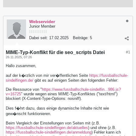
Webservider
Junior Member
Dabei seit:
17.02.2025
Beiträge:
5
MIME-Typ-Konflikt für die seo_scripts Datei
#1
26.11.2025, 07:26
Hallo zusammen,
auf der k�rzlich von mir ver�ffentlichen Seite
https://fussballschule-
sindelfingen.de/
gibt es auf einigen Seiten den folgenden Fehler:
Die Ressource von "
https://www.fussballschule-sindelfin...986.js?
v=16725
" wurde wegen eines MIME-Typ-Konfliktes ("text/html")
blockiert (X-Content-Type-Options: nosniff).
Dies f�hrt dazu, dass einige dynamische Inhalte nicht wie
gew�nscht funktionieren.
Beim Vergleich der Einstellungen von Seiten mit (z.B.
https://fussballschule-sindelfingen.de/aktuelles
) und ohne (z.B.
https://fussballschule-sindelfingen.de/anmeldung
) Fehler kann ich