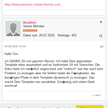
http://www.premium-contao-themes.com
Brubbel
Senior Member
Dabei seit:
20.07.2015
Beiträge:
453
06.08.2015, 14:44
#4
Hallo Tim,
ich DANKE Dir von ganzem Herzen. Ich habe Dein gepostetes
Template eben ausprobiert und es funktioniert 1A mit Sternchen. Die
Doku hatte ich nat�rlich angeschaut und "statisch" war das auch kein
Problem zu erzeugen aber mir fehlten leider die F�higkeiten, die
ben�tigen Pfade in dem Template dynamisch zu erzeugen. Das
macht Dein Template nun wunderbar. Gro�artig und vielen Dank
nochmal!
1 Likes