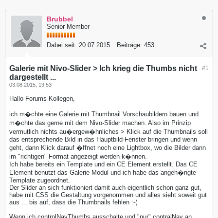
Brubbel
Senior Member
Dabei seit:
20.07.2015
Beiträge:
453
Galerie mit Nivo-Slider > Ich krieg die Thumbs nicht
#1
dargestellt ...
03.08.2015, 19:53
Hallo Forums-Kollegen,
ich m�chte eine Galerie mit Thumbnail Vorschaubildern bauen und
m�chte das gerne mit dem Nivo-Slider machen. Also im Prinzip
vermutlich nichts au�ergew�hnliches > Klick auf die Thumbnails soll
das entsprechende Bild in das Hauptbild-Fenster bringen und wenn
geht, dann Klick darauf �ffnet noch eine Lightbox, wo die Bilder dann
im "richtigen" Format angezeigt werden k�nnen.
Ich habe bereits ein Template und ein CE Element erstellt. Das CE
Element benutzt das Galerie Modul und ich habe das angeh�ngte
Template zugeordnet.
Der Slider an sich funktioniert damit auch eigentlich schon ganz gut,
habe mit CSS die Gestaltung vorgenommen und alles sieht soweit gut
aus ... bis auf, dass die Thumbnails fehlen :-(
Wenn ich controlNavThumbs ausschalte und "nur" contralNav an