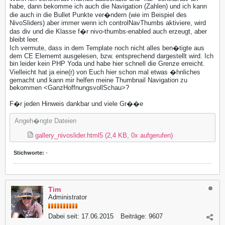
habe, dann bekomme ich auch die Navigation (Zahlen) und ich kann
die auch in die Bullet Punkte ver�ndern (wie im Beispiel des
NivoSliders) aber immer wenn ich controlNavThumbs aktiviere, wird
das div und die Klasse f�r nivo-thumbs-enabled auch erzeugt, aber
bleibt leer.
Ich vermute, dass in dem Template noch nicht alles ben�tigte aus
dem CE Elememt ausgelesen, bzw. entsprechend dargestellt wird. Ich
bin leider kein PHP Yoda und habe hier schnell die Grenze erreicht.
Vielleicht hat ja eine(r) von Euch hier schon mal etwas �hnliches
gemacht und kann mir helfen meine Thumbnail Navigation zu
bekommen <GanzHoffnungsvollSchau>?
F�r jeden Hinweis dankbar und viele Gr��e
Angeh�ngte Dateien
gallery_nivoslider.html5
(2,4 KB, 0x aufgerufen)
Stichworte:
-
Tim
Administrator
Dabei seit:
17.06.2015
Beiträge:
9607