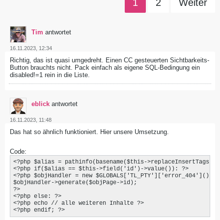
1
2
Weiter
Tim
antwortet
16.11.2023, 12:34
Richtig, das ist quasi umgedreht. Einen CC gesteuerten Sichtbarkeits-
Button brauchts nicht. Pack einfach als eigene SQL-Bedingung ein
disabled!=1 rein in die Liste.
eblick
antwortet
16.11.2023, 11:48
Das hat so ähnlich funktioniert. Hier unsere Umsetzung.
Code:
<?php $alias = pathinfo(basename($this->replaceInsertTags('{
<?php if($alias == $this->field('id')->value()): ?>

<?php $objHandler = new $GLOBALS['TL_PTY']['error_404']();

$objHandler->generate($objPage->id);

?>

<?php else: ?>

<?php echo // alle weiteren Inhalte ?>

<?php endif; ?>