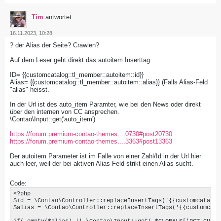
Tim
antwortet
16.11.2023, 10:28
? der Alias der Seite? Crawlen?
Auf dem Leser geht direkt das autoitem Inserttag
ID= {{customcatalog::tl_member::autoitem::id}}
Alias= {{customcatalog::tl_member::autoitem::alias}} (Falls Alias-Feld
"alias" heisst.
In der Url ist des auto_item Paramter, wie bei den News oder direkt
über den internen von CC ansprechen.
\Contao\Input::get('auto_item')
https://forum.premium-contao-themes....0730#post20730
https://forum.premium-contao-themes....3363#post13363
Der autoitem Parameter ist im Falle von einer Zahl/Id in der Url hier
auch leer, weil der bei aktiven Alias-Feld strikt einen Alias sucht.
Code:
<?php

$id = \Contao\Controller::replaceInsertTags('{{customcatalog
$alias = \Contao\Controller::replaceInsertTags('{{customcata