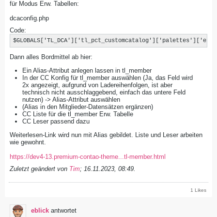
für Modus Erw. Tabellen:
dcaconfig.php
Code:
$GLOBALS['TL_DCA']['tl_pct_customcatalog']['palettes']['exis
Dann alles Bordmittel ab hier:
Ein Alias-Attribut anlegen lassen in tl_member
In der CC Konfig für tl_member auswählen (Ja, das Feld wird
2x angezeigt, aufgrund von Ladereihenfolgen, ist aber
technisch nicht ausschlaggebend, einfach das untere Feld
nutzen) -> Alias-Attribut auswählen
(Alias in den Mitglieder-Datensätzen ergänzen)
CC Liste für die tl_member Erw. Tabelle
CC Leser passend dazu
Weiterlesen-Link wird nun mit Alias gebildet. Liste und Leser arbeiten
wie gewohnt.
https://dev4-13.premium-contao-theme...tl-member.html
Zuletzt geändert von
Tim
;
16.11.2023, 08:49
.
1 Likes
eblick
antwortet