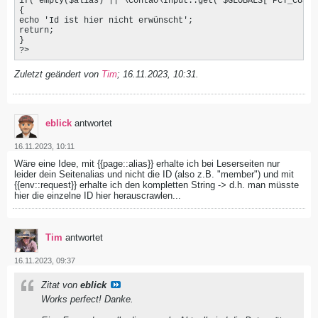
if( empty($alias) || \Contao\Input::get( $GLOBALS['PCT_CUSTO
{

echo 'Id ist hier nicht erwünscht';

return;

}

?>
Zuletzt geändert von
Tim
;
16.11.2023, 10:31
.
eblick
antwortet
16.11.2023, 10:11
Wäre eine Idee, mit {{page::alias}} erhalte ich bei Leserseiten nur
leider dein Seitenalias und nicht die ID (also z.B. "member") und mit
{{env::request}} erhalte ich den kompletten String -> d.h. man müsste
hier die einzelne ID hier herauscrawlen...
Tim
antwortet
16.11.2023, 09:37
Zitat von
eblick
Works perfect! Danke.